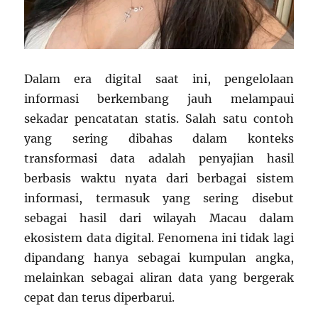
Dalam era digital saat ini, pengelolaan
informasi berkembang jauh melampaui
sekadar pencatatan statis. Salah satu contoh
yang sering dibahas dalam konteks
transformasi data adalah penyajian hasil
berbasis waktu nyata dari berbagai sistem
informasi, termasuk yang sering disebut
sebagai hasil dari wilayah
Macau
dalam
ekosistem data digital. Fenomena ini tidak lagi
dipandang hanya sebagai kumpulan angka,
melainkan sebagai aliran data yang bergerak
cepat dan terus diperbarui.