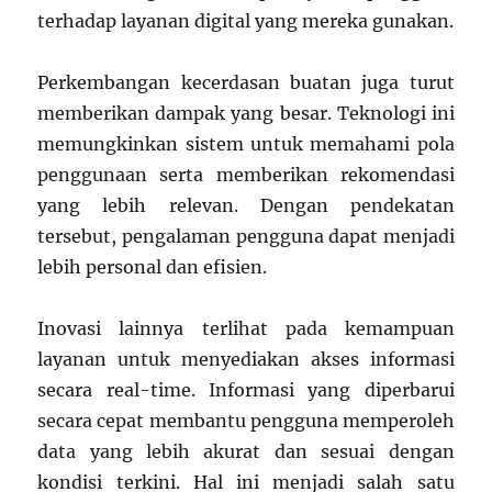
terhadap layanan digital yang mereka gunakan.
Perkembangan kecerdasan buatan juga turut
memberikan dampak yang besar. Teknologi ini
memungkinkan sistem untuk memahami pola
penggunaan serta memberikan rekomendasi
yang lebih relevan. Dengan pendekatan
tersebut, pengalaman pengguna dapat menjadi
lebih personal dan efisien.
Inovasi lainnya terlihat pada kemampuan
layanan untuk menyediakan akses informasi
secara real-time. Informasi yang diperbarui
secara cepat membantu pengguna memperoleh
data yang lebih akurat dan sesuai dengan
kondisi terkini. Hal ini menjadi salah satu