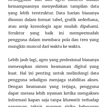
kemampuannya menyediakan tampilan data
yang lebih terstruktur. Data harian biasanya
disusun dalam format tabel, grafik sederhana,
atau arsip kronologis agar mudah dipahami.
Struktur yang baik ini mempermudah
pengguna dalam membaca pola dan tren yang
mungkin muncul dari waktu ke waktu.
Lebih jauh lagi, agen yang profesional biasanya
menerapkan sistem keamanan digital yang
kuat. Hal ini penting untuk melindungi data
pengguna sekaligus menjaga stabilitas akses.
Dengan keamanan yang terjaga, pengguna
dapat merasa lebih nyaman ketika mengakses
informasi kapan saja tanpa khawatir terhadap
gangguan teknis maupun risiko kebocoran