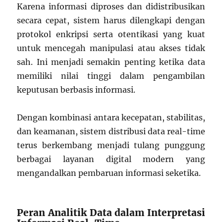
Karena informasi diproses dan didistribusikan
secara cepat, sistem harus dilengkapi dengan
protokol enkripsi serta otentikasi yang kuat
untuk mencegah manipulasi atau akses tidak
sah. Ini menjadi semakin penting ketika data
memiliki nilai tinggi dalam pengambilan
keputusan berbasis informasi.
Dengan kombinasi antara kecepatan, stabilitas,
dan keamanan, sistem distribusi data real-time
terus berkembang menjadi tulang punggung
berbagai layanan digital modern yang
mengandalkan pembaruan informasi seketika.
Peran Analitik Data dalam Interpretasi