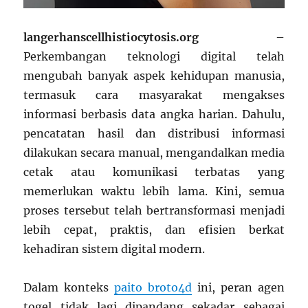
langerhanscellhistiocytosis.org
–
Perkembangan teknologi digital telah
mengubah banyak aspek kehidupan manusia,
termasuk cara masyarakat mengakses
informasi berbasis data angka harian. Dahulu,
pencatatan hasil dan distribusi informasi
dilakukan secara manual, mengandalkan media
cetak atau komunikasi terbatas yang
memerlukan waktu lebih lama. Kini, semua
proses tersebut telah bertransformasi menjadi
lebih cepat, praktis, dan efisien berkat
kehadiran sistem digital modern.
Dalam konteks
paito broto4d
ini, peran agen
togel tidak lagi dipandang sekadar sebagai