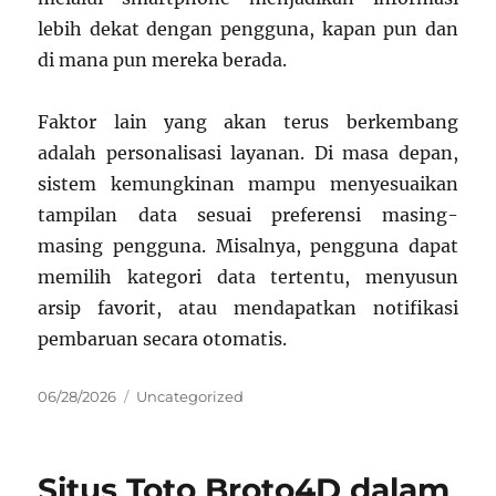
lebih dekat dengan pengguna, kapan pun dan
di mana pun mereka berada.
Faktor lain yang akan terus berkembang
adalah personalisasi layanan. Di masa depan,
sistem kemungkinan mampu menyesuaikan
tampilan data sesuai preferensi masing-
masing pengguna. Misalnya, pengguna dapat
memilih kategori data tertentu, menyusun
arsip favorit, atau mendapatkan notifikasi
pembaruan secara otomatis.
Posted
Categories
06/28/2026
Uncategorized
on
Situs Toto Broto4D dalam