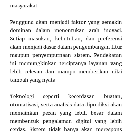
masyarakat.
Pengguna akan menjadi faktor yang semakin
dominan dalam menentukan arah inovasi.
Setiap masukan, kebutuhan, dan preferensi
akan menjadi dasar dalam pengembangan fitur
maupun penyempurnaan sistem. Pendekatan
ini memungkinkan terciptanya layanan yang
lebih relevan dan mampu memberikan nilai
tambah yang nyata.
Teknologi seperti kecerdasan buatan,
otomatisasi, serta analisis data diprediksi akan
memainkan peran yang lebih besar dalam
membentuk pengalaman digital yang lebih
cerdas. Sistem tidak hanya akan merespons