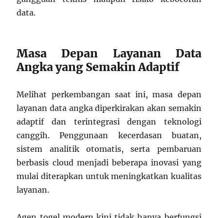
data.
Masa Depan Layanan Data
Angka yang Semakin Adaptif
Melihat perkembangan saat ini, masa depan
layanan data angka diperkirakan akan semakin
adaptif dan terintegrasi dengan teknologi
canggih. Penggunaan kecerdasan buatan,
sistem analitik otomatis, serta pembaruan
berbasis cloud menjadi beberapa inovasi yang
mulai diterapkan untuk meningkatkan kualitas
layanan.
Agen togel modern kini tidak hanya berfungsi