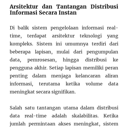
Arsitektur dan Tantangan Distribusi
Informasi Secara Instan
Di balik sistem pengelolaan informasi real-
time, terdapat arsitektur teknologi yang
kompleks. Sistem ini umumnya terdiri dari
beberapa lapisan, mulai dari pengumpulan
data, pemrosesan, hingga distribusi ke
pengguna akhir. Setiap lapisan memiliki peran
penting dalam menjaga kelancaran aliran
informasi, terutama ketika volume data
meningkat secara signifikan.
Salah satu tantangan utama dalam distribusi
data real-time adalah skalabilitas. Ketika
jumlah permintaan akses meningkat, sistem