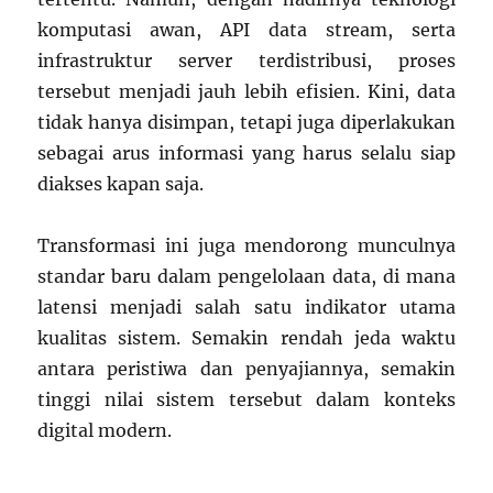
komputasi awan, API data stream, serta
infrastruktur server terdistribusi, proses
tersebut menjadi jauh lebih efisien. Kini, data
tidak hanya disimpan, tetapi juga diperlakukan
sebagai arus informasi yang harus selalu siap
diakses kapan saja.
Transformasi ini juga mendorong munculnya
standar baru dalam pengelolaan data, di mana
latensi menjadi salah satu indikator utama
kualitas sistem. Semakin rendah jeda waktu
antara peristiwa dan penyajiannya, semakin
tinggi nilai sistem tersebut dalam konteks
digital modern.