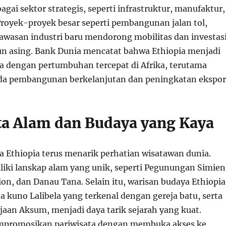
ai sektor strategis, seperti infrastruktur, manufaktur,
 Proyek-proyek besar seperti pembangunan jalan tol,
awasan industri baru mendorong mobilitas dan investas
 asing. Bank Dunia mencatat bahwa Ethiopia menjadi
ra dengan pertumbuhan tercepat di Afrika, terutama
da pembangunan berkelanjutan dan peningkatan ekspor
ta Alam dan Budaya yang Kaya
ta Ethiopia terus menarik perhatian wisatawan dunia.
liki lanskap alam yang unik, seperti Pegunungan Simien
on, dan Danau Tana. Selain itu, warisan budaya Ethiopia
a kuno Lalibela yang terkenal dengan gereja batu, serta
jaan Aksum, menjadi daya tarik sejarah yang kuat.
promosikan pariwisata dengan membuka akses ke