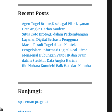
Recent Posts
Agen Togel Broto4D sebagai Pilar Layanan
Data Angka Harian Modern
Situs Toto Broto4D dalam Perkembangan
Layanan Digital Berbasis Pengguna
Macau Result Togel dalam Konteks
Pengelolaan Informasi Digital Real-Time
Mengenal Hubungan Paito HK dan Syair
dalam Struktur Data Angka Harian
Rin Nohara Kunoichi Baik Hati dari Konoha
Kunjungi:
spaceman pragmatic
ia