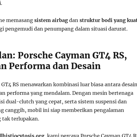
.
sche memasang
sistem airbag
dan
struktur bodi yang kua
i pengemudi dan penumpang dalam situasi darurat.
an: Porsche Cayman GT4 RS,
n Performa dan Desain
GT4 RS menawarkan kombinasi luar biasa antara desai
an performa yang mendalam. Dengan mesin bertenaga
misi dual-clutch yang cepat, serta sistem suspensi dan
g canggih, mobil ini siap memberikan pengalaman
 tak terlupakan.
lhistiocytosis.org
, kami percaya Porsche Cayman GT4 R