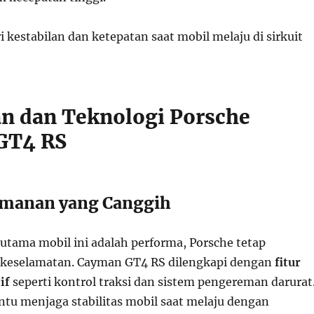
kestabilan dan ketepatan saat mobil melaju di sirkuit
 dan Teknologi Porsche
GT4 RS
amanan yang Canggih
utama mobil ini adalah performa, Porsche tetap
eselamatan. Cayman GT4 RS dilengkapi dengan
fitur
if
seperti kontrol traksi dan sistem pengereman darurat
ntu menjaga stabilitas mobil saat melaju dengan