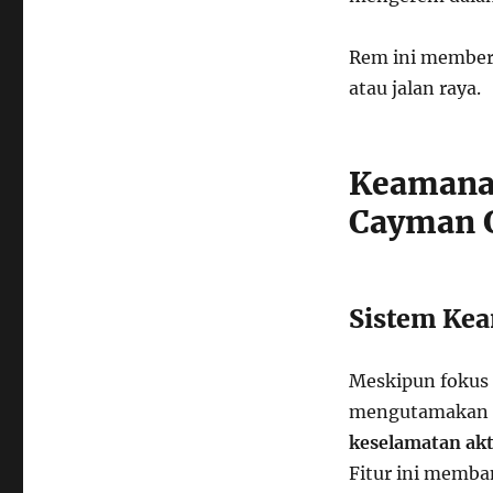
Rem ini memberi 
atau jalan raya.
Keamanan
Cayman 
Sistem Ke
Meskipun fokus 
mengutamakan k
keselamatan akt
Fitur ini memba