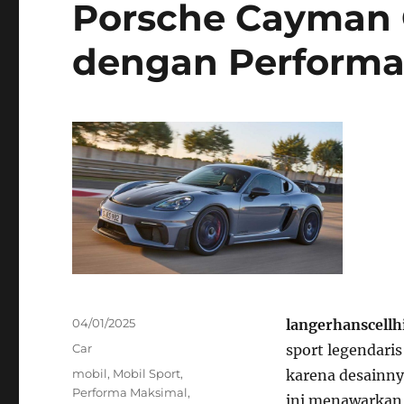
Porsche Cayman G
dengan Performa
Posted
04/01/2025
langerhanscellh
on
Categories
Car
sport legendar
Tags
mobil
,
Mobil Sport
,
karena desainny
Performa Maksimal
,
ini menawarkan 