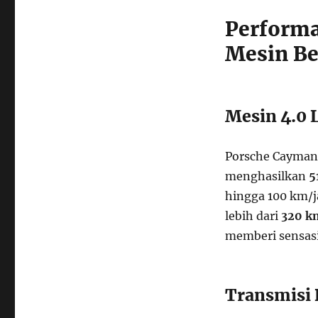
Performa
Mesin Be
Mesin 4.0 
Porsche Cayman
menghasilkan
5
hingga 100 km/
lebih dari
320 k
memberi sensasi 
Transmisi 