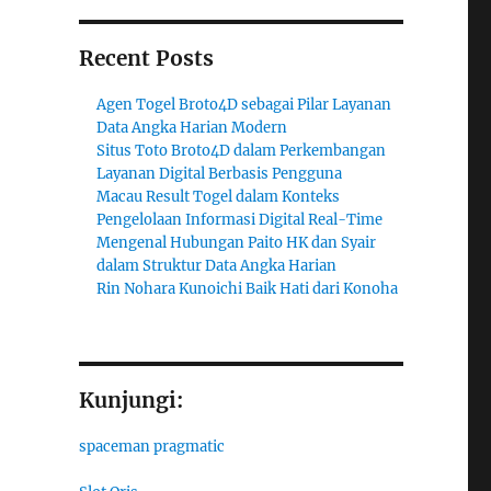
Recent Posts
Agen Togel Broto4D sebagai Pilar Layanan
Data Angka Harian Modern
Situs Toto Broto4D dalam Perkembangan
Layanan Digital Berbasis Pengguna
Macau Result Togel dalam Konteks
Pengelolaan Informasi Digital Real-Time
Mengenal Hubungan Paito HK dan Syair
dalam Struktur Data Angka Harian
Rin Nohara Kunoichi Baik Hati dari Konoha
Kunjungi:
spaceman pragmatic