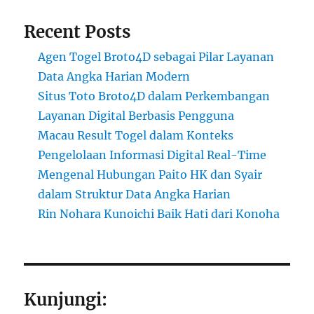
Recent Posts
Agen Togel Broto4D sebagai Pilar Layanan
Data Angka Harian Modern
Situs Toto Broto4D dalam Perkembangan
Layanan Digital Berbasis Pengguna
Macau Result Togel dalam Konteks
Pengelolaan Informasi Digital Real-Time
Mengenal Hubungan Paito HK dan Syair
dalam Struktur Data Angka Harian
Rin Nohara Kunoichi Baik Hati dari Konoha
Kunjungi: