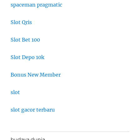
spaceman pragmatic
Slot Qris
Slot Bet 100
Slot Depo 10k
Bonus New Member
slot
slot gacor terbaru
budaya dunia