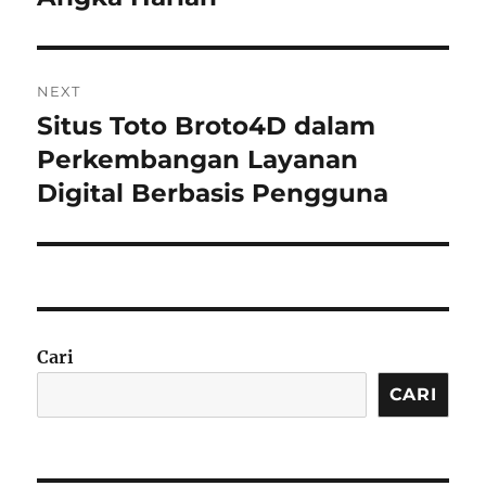
NEXT
Situs Toto Broto4D dalam
Next
post:
Perkembangan Layanan
Digital Berbasis Pengguna
Cari
CARI