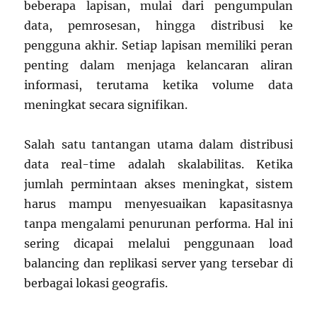
beberapa lapisan, mulai dari pengumpulan
data, pemrosesan, hingga distribusi ke
pengguna akhir. Setiap lapisan memiliki peran
penting dalam menjaga kelancaran aliran
informasi, terutama ketika volume data
meningkat secara signifikan.
Salah satu tantangan utama dalam distribusi
data real-time adalah skalabilitas. Ketika
jumlah permintaan akses meningkat, sistem
harus mampu menyesuaikan kapasitasnya
tanpa mengalami penurunan performa. Hal ini
sering dicapai melalui penggunaan load
balancing dan replikasi server yang tersebar di
berbagai lokasi geografis.