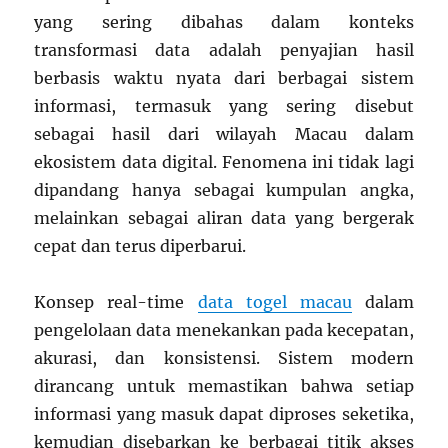
yang sering dibahas dalam konteks
transformasi data adalah penyajian hasil
berbasis waktu nyata dari berbagai sistem
informasi, termasuk yang sering disebut
sebagai hasil dari wilayah
Macau
dalam
ekosistem data digital. Fenomena ini tidak lagi
dipandang hanya sebagai kumpulan angka,
melainkan sebagai aliran data yang bergerak
cepat dan terus diperbarui.
Konsep real-time
data togel macau
dalam
pengelolaan data menekankan pada kecepatan,
akurasi, dan konsistensi. Sistem modern
dirancang untuk memastikan bahwa setiap
informasi yang masuk dapat diproses seketika,
kemudian disebarkan ke berbagai titik akses