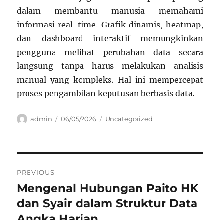
dalam membantu manusia memahami
informasi real-time. Grafik dinamis, heatmap,
dan dashboard interaktif memungkinkan
pengguna melihat perubahan data secara
langsung tanpa harus melakukan analisis
manual yang kompleks. Hal ini mempercepat
proses pengambilan keputusan berbasis data.
Author
Posted
Categories
admin
06/05/2026
Uncategorized
on
Navigasi
PREVIOUS
pos
Mengenal Hubungan Paito HK
Previous
post:
dan Syair dalam Struktur Data
Angka Harian