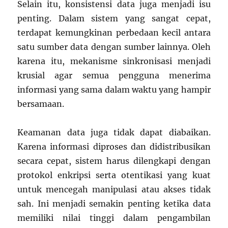
Selain itu, konsistensi data juga menjadi isu
penting. Dalam sistem yang sangat cepat,
terdapat kemungkinan perbedaan kecil antara
satu sumber data dengan sumber lainnya. Oleh
karena itu, mekanisme sinkronisasi menjadi
krusial agar semua pengguna menerima
informasi yang sama dalam waktu yang hampir
bersamaan.
Keamanan data juga tidak dapat diabaikan.
Karena informasi diproses dan didistribusikan
secara cepat, sistem harus dilengkapi dengan
protokol enkripsi serta otentikasi yang kuat
untuk mencegah manipulasi atau akses tidak
sah. Ini menjadi semakin penting ketika data
memiliki nilai tinggi dalam pengambilan