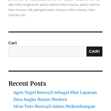
sdy lotto angkanet
,
paito warna toto macau
,
paito warna
toto macau 4d
,
pengeluaran macau
,
toto macau
,
toto
macau 4D
Cari
CARI
Recent Posts
Agen Togel Broto4D sebagai Pilar Layanan
Data Angka Harian Modern
Situs Toto Broto4D dalam Perkembangan