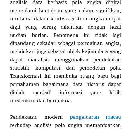
analisis data berbasis pola angka digital
mengalami kemajuan yang cukup signifikan,
terutama dalam konteks sistem angka empat
digit yang sering dikaitkan dengan hasil
undian harian. Fenomena ini tidak lagi
dipandang sekadar sebagai permainan angka,
melainkan juga sebagai objek kajian data yang
dapat dianalisis menggunakan pendekatan
statistik, komputasi, dan pemodelan pola.
Transformasi ini membuka ruang baru bagi
pemahaman bagaimana data historis dapat
diolah menjadi informasi yang lebih
terstruktur dan bermakna.
Pendekatan modern
pengeluaran macau
terhadap analisis pola angka memanfaatkan