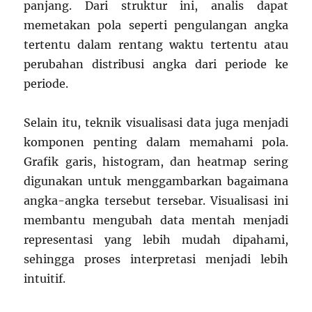
panjang. Dari struktur ini, analis dapat
memetakan pola seperti pengulangan angka
tertentu dalam rentang waktu tertentu atau
perubahan distribusi angka dari periode ke
periode.
Selain itu, teknik visualisasi data juga menjadi
komponen penting dalam memahami pola.
Grafik garis, histogram, dan heatmap sering
digunakan untuk menggambarkan bagaimana
angka-angka tersebut tersebar. Visualisasi ini
membantu mengubah data mentah menjadi
representasi yang lebih mudah dipahami,
sehingga proses interpretasi menjadi lebih
intuitif.