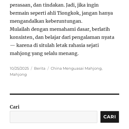
perasaan, dan tindakan. Jadi, jika ingin
bermain seperti ahli Tiongkok, jangan hanya
mengandalkan keberuntungan.
Mulailah dengan memahami dasar, berlatih
konsisten, dan belajar dari pengalaman nyata
— karena di situlah letak rahasia sejati
mahjong yang selalu menang.
Posted
Categories
Tags
10/25/2025
Berita
China Menguasai Mahjong
,
on
Mahjong
Cari
CARI