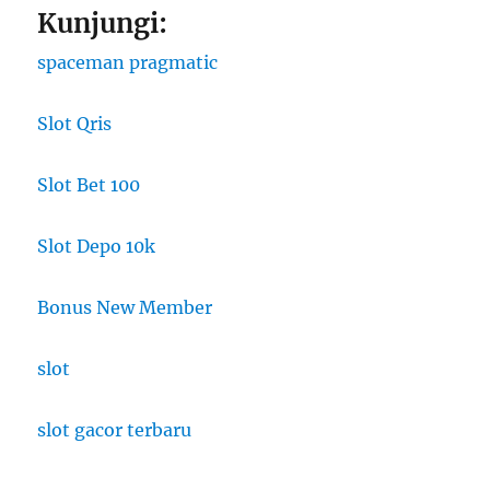
Kunjungi:
spaceman pragmatic
Slot Qris
Slot Bet 100
Slot Depo 10k
Bonus New Member
slot
slot gacor terbaru