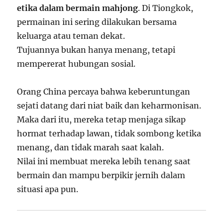
etika dalam bermain mahjong
. Di Tiongkok,
permainan ini sering dilakukan bersama
keluarga atau teman dekat.
Tujuannya bukan hanya menang, tetapi
mempererat hubungan sosial.
Orang China percaya bahwa keberuntungan
sejati datang dari niat baik dan keharmonisan.
Maka dari itu, mereka tetap menjaga sikap
hormat terhadap lawan, tidak sombong ketika
menang, dan tidak marah saat kalah.
Nilai ini membuat mereka lebih tenang saat
bermain dan mampu berpikir jernih dalam
situasi apa pun.