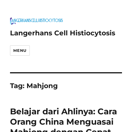
Langerhans Cell Histiocytosis
MENU
Tag:
Mahjong
Belajar dari Ahlinya: Cara
Orang China Menguasai