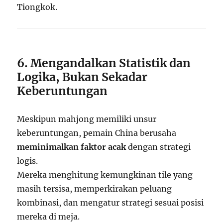
Tiongkok.
6. Mengandalkan Statistik dan
Logika, Bukan Sekadar
Keberuntungan
Meskipun mahjong memiliki unsur
keberuntungan, pemain China berusaha
meminimalkan faktor acak
dengan strategi
logis.
Mereka menghitung kemungkinan tile yang
masih tersisa, memperkirakan peluang
kombinasi, dan mengatur strategi sesuai posisi
mereka di meja.