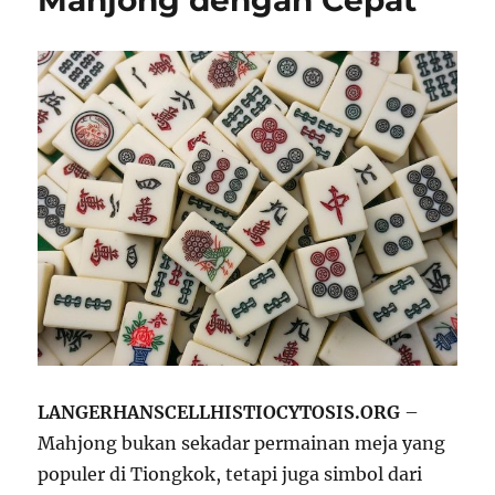
Mahjong dengan Cepat
LANGERHANSCELLHISTIOCYTOSIS.ORG
–
Mahjong bukan sekadar permainan meja yang
populer di Tiongkok, tetapi juga simbol dari