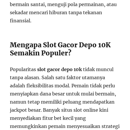
bermain santai, menguji pola permainan, atau
sekadar mencari hiburan tanpa tekanan
finansial.
Mengapa Slot Gacor Depo 10K
Semakin Populer?
Popularitas
slot gacor depo 10k
tidak muncul
tanpa alasan. Salah satu faktor utamanya
adalah fleksibilitas modal. Pemain tidak perlu
menyiapkan dana besar untuk mulai bermain,
namun tetap memiliki peluang mendapatkan
jackpot besar. Banyak situs slot online kini
menyediakan fitur bet kecil yang
memungkinkan pemain menyesuaikan strategi