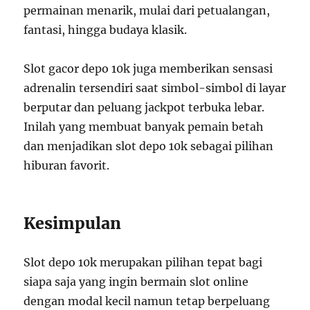
permainan menarik, mulai dari petualangan,
fantasi, hingga budaya klasik.
Slot gacor depo 10k juga memberikan sensasi
adrenalin tersendiri saat simbol-simbol di layar
berputar dan peluang jackpot terbuka lebar.
Inilah yang membuat banyak pemain betah
dan menjadikan slot depo 10k sebagai pilihan
hiburan favorit.
Kesimpulan
Slot depo 10k merupakan pilihan tepat bagi
siapa saja yang ingin bermain slot online
dengan modal kecil namun tetap berpeluang