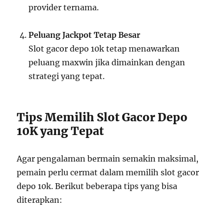
provider ternama.
Peluang Jackpot Tetap Besar
Slot gacor depo 10k tetap menawarkan
peluang maxwin jika dimainkan dengan
strategi yang tepat.
Tips Memilih Slot Gacor Depo
10K yang Tepat
Agar pengalaman bermain semakin maksimal,
pemain perlu cermat dalam memilih slot gacor
depo 10k. Berikut beberapa tips yang bisa
diterapkan: