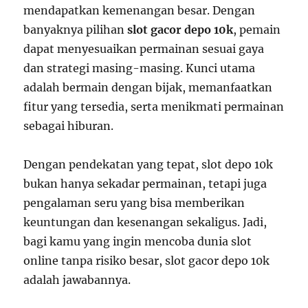
mendapatkan kemenangan besar. Dengan
banyaknya pilihan
slot gacor depo 10k
, pemain
dapat menyesuaikan permainan sesuai gaya
dan strategi masing-masing. Kunci utama
adalah bermain dengan bijak, memanfaatkan
fitur yang tersedia, serta menikmati permainan
sebagai hiburan.
Dengan pendekatan yang tepat, slot depo 10k
bukan hanya sekadar permainan, tetapi juga
pengalaman seru yang bisa memberikan
keuntungan dan kesenangan sekaligus. Jadi,
bagi kamu yang ingin mencoba dunia slot
online tanpa risiko besar, slot gacor depo 10k
adalah jawabannya.