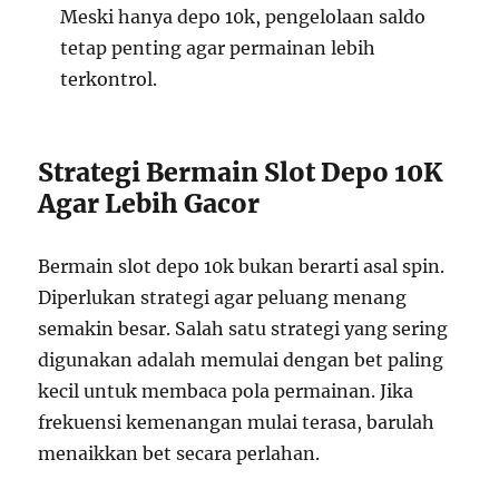
Meski hanya depo 10k, pengelolaan saldo
tetap penting agar permainan lebih
terkontrol.
Strategi Bermain Slot Depo 10K
Agar Lebih Gacor
Bermain slot depo 10k bukan berarti asal spin.
Diperlukan strategi agar peluang menang
semakin besar. Salah satu strategi yang sering
digunakan adalah memulai dengan bet paling
kecil untuk membaca pola permainan. Jika
frekuensi kemenangan mulai terasa, barulah
menaikkan bet secara perlahan.