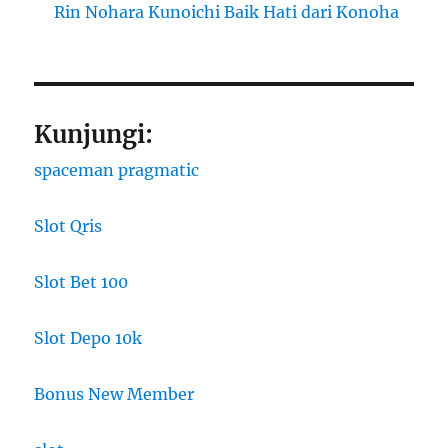
Rin Nohara Kunoichi Baik Hati dari Konoha
Kunjungi:
spaceman pragmatic
Slot Qris
Slot Bet 100
Slot Depo 10k
Bonus New Member