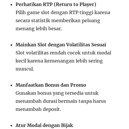
Perhatikan RTP (Return to Player)
Pilih game slot dengan RTP tinggi karena
secara statistik memberikan peluang
menang lebih besar.
Mainkan Slot dengan Volatilitas Sesuai
Slot volatilitas rendah cocok untuk modal
kecil karena kemenangan lebih sering
muncul.
Manfaatkan Bonus dan Promo
Gunakan bonus yang tersedia untuk
menambah durasi bermain tanpa harus
menambah deposit.
Atur Modal dengan Bijak