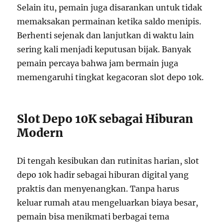
Selain itu, pemain juga disarankan untuk tidak
memaksakan permainan ketika saldo menipis.
Berhenti sejenak dan lanjutkan di waktu lain
sering kali menjadi keputusan bijak. Banyak
pemain percaya bahwa jam bermain juga
memengaruhi tingkat kegacoran slot depo 10k.
Slot Depo 10K sebagai Hiburan
Modern
Di tengah kesibukan dan rutinitas harian, slot
depo 10k hadir sebagai hiburan digital yang
praktis dan menyenangkan. Tanpa harus
keluar rumah atau mengeluarkan biaya besar,
pemain bisa menikmati berbagai tema