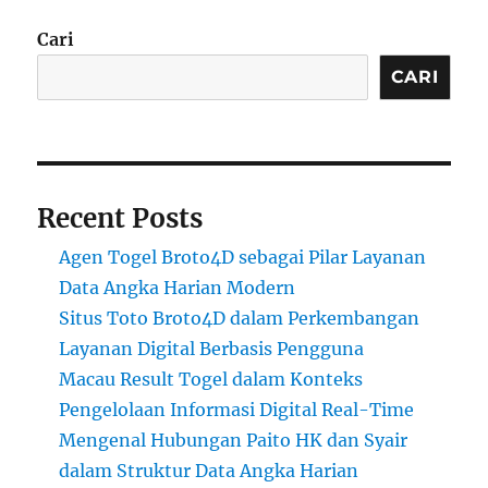
Cari
CARI
Recent Posts
Agen Togel Broto4D sebagai Pilar Layanan
Data Angka Harian Modern
Situs Toto Broto4D dalam Perkembangan
Layanan Digital Berbasis Pengguna
Macau Result Togel dalam Konteks
Pengelolaan Informasi Digital Real-Time
Mengenal Hubungan Paito HK dan Syair
dalam Struktur Data Angka Harian