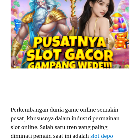
Perkembangan dunia game online semakin
pesat, khususnya dalam industri permainan
slot online. Salah satu tren yang paling
diminati pemain saat ini adalah
slot depo