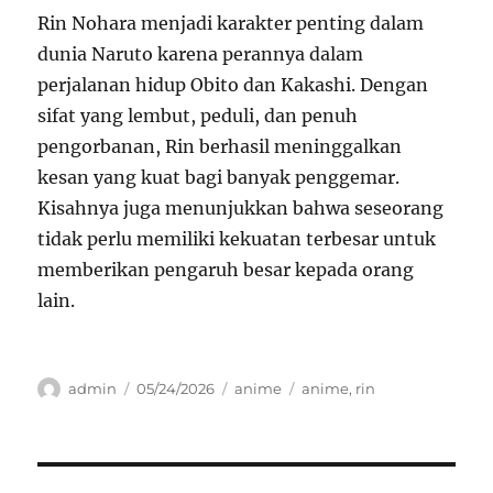
Rin Nohara menjadi karakter penting dalam
dunia Naruto karena perannya dalam
perjalanan hidup Obito dan Kakashi. Dengan
sifat yang lembut, peduli, dan penuh
pengorbanan, Rin berhasil meninggalkan
kesan yang kuat bagi banyak penggemar.
Kisahnya juga menunjukkan bahwa seseorang
tidak perlu memiliki kekuatan terbesar untuk
memberikan pengaruh besar kepada orang
lain.
Author
Posted
Categories
Tags
admin
05/24/2026
anime
anime
,
rin
on
Navigasi