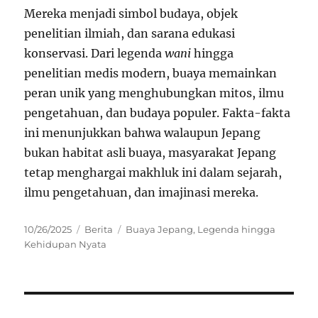
Mereka menjadi simbol budaya, objek
penelitian ilmiah, dan sarana edukasi
konservasi. Dari legenda
wani
hingga
penelitian medis modern, buaya memainkan
peran unik yang menghubungkan mitos, ilmu
pengetahuan, dan budaya populer. Fakta-fakta
ini menunjukkan bahwa walaupun Jepang
bukan habitat asli buaya, masyarakat Jepang
tetap menghargai makhluk ini dalam sejarah,
ilmu pengetahuan, dan imajinasi mereka.
Posted
Categories
Tags
10/26/2025
Berita
Buaya Jepang
,
Legenda hingga
on
Kehidupan Nyata