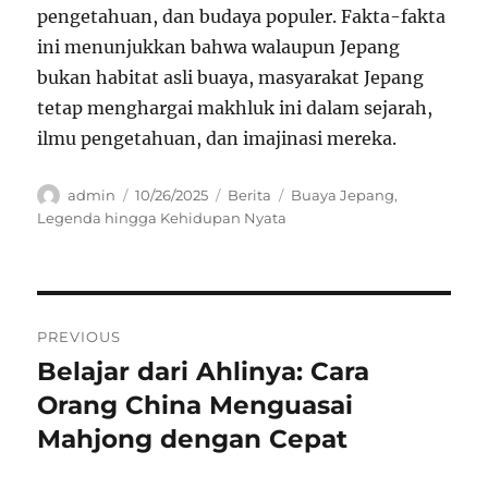
pengetahuan, dan budaya populer. Fakta-fakta
ini menunjukkan bahwa walaupun Jepang
bukan habitat asli buaya, masyarakat Jepang
tetap menghargai makhluk ini dalam sejarah,
ilmu pengetahuan, dan imajinasi mereka.
Author
Posted
Categories
Tags
admin
10/26/2025
Berita
Buaya Jepang
,
on
Legenda hingga Kehidupan Nyata
Navigasi
PREVIOUS
pos
Belajar dari Ahlinya: Cara
Previous
post:
Orang China Menguasai
Mahjong dengan Cepat