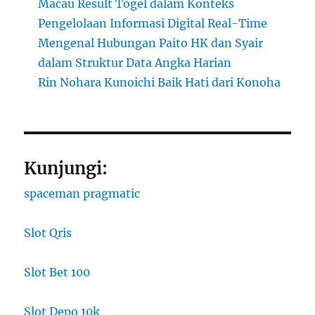
Macau Result Togel dalam Konteks
Pengelolaan Informasi Digital Real-Time
Mengenal Hubungan Paito HK dan Syair
dalam Struktur Data Angka Harian
Rin Nohara Kunoichi Baik Hati dari Konoha
Kunjungi:
spaceman pragmatic
Slot Qris
Slot Bet 100
Slot Depo 10k