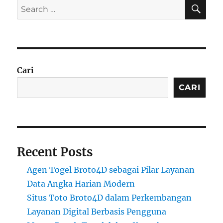
SE
Search
for:
Cari
CARI
Recent Posts
Agen Togel Broto4D sebagai Pilar Layanan
Data Angka Harian Modern
Situs Toto Broto4D dalam Perkembangan
Layanan Digital Berbasis Pengguna