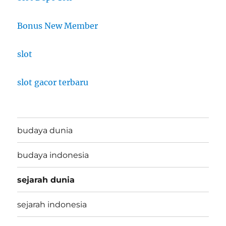
Bonus New Member
slot
slot gacor terbaru
budaya dunia
budaya indonesia
sejarah dunia
sejarah indonesia