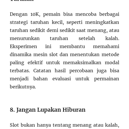
Dengan 10K, pemain bisa mencoba berbagai
strategi taruhan kecil, seperti meningkatkan
taruhan sedikit demi sedikit saat menang, atau
menurunkan taruhan setelah kalah.
Eksperimen ini membantu memahami
dinamika mesin slot dan menentukan metode
paling efektif untuk memaksimalkan modal
terbatas. Catatan hasil percobaan juga bisa
menjadi bahan evaluasi untuk permainan
berikutnya.
8. Jangan Lupakan Hiburan
Slot bukan hanya tentang menang atau kalah,