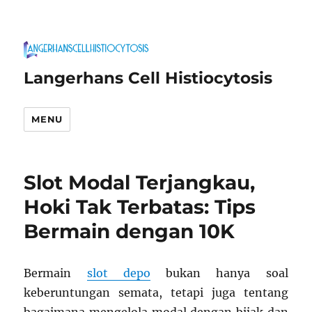
Langerhans Cell Histiocytosis
MENU
Slot Modal Terjangkau,
Hoki Tak Terbatas: Tips
Bermain dengan 10K
Bermain
slot depo
bukan hanya soal
keberuntungan semata, tetapi juga tentang