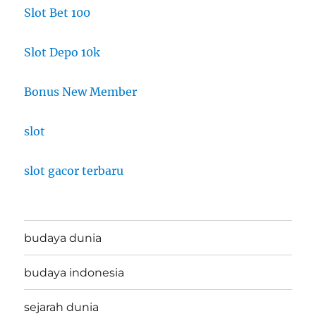
Slot Bet 100
Slot Depo 10k
Bonus New Member
slot
slot gacor terbaru
budaya dunia
budaya indonesia
sejarah dunia