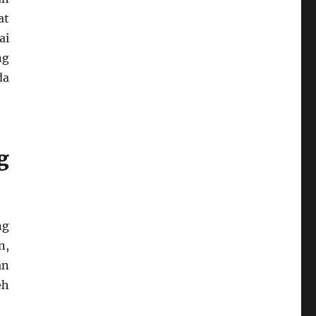
at
ai
ng
da
g
ng
n,
an
eh