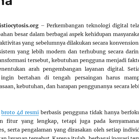
na
istiocytosis.org
– Perkembangan teknologi digital tel
han besar dalam berbagai aspek kehidupan masyaraka
aktivitas yang sebelumnya dilakukan secara konvension
 sistem yang lebih modern dan terhubung secara darin
ansformasi tersebut, kebutuhan pengguna menjadi fakt
nentukan arah pengembangan layanan digital. Seti
 ingin bertahan di tengah persaingan harus mam
saan, kebutuhan, dan harapan penggunanya secara leb
n
broto 4d resmi
berbasis pengguna tidak hanya berfok
n fitur yang lengkap, tetapi juga pada kenyamana
, serta pengalaman yang dirasakan oleh setiap indivi
n layanan tersebut. Karena itulah, berbagai inovasi ter