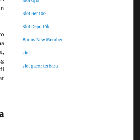
Slot Qris
an
Slot Bet 100
Slot Depo 10k
to
Bonus New Member
na
i,
slot
ng
slot gacor terbaru
di
at
a