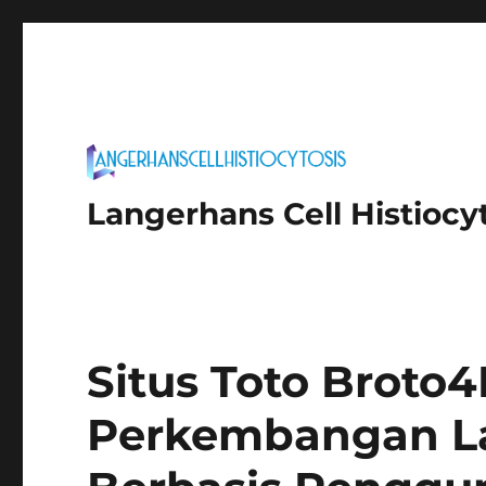
Langerhans Cell Histiocy
Situs Toto Broto
Perkembangan La