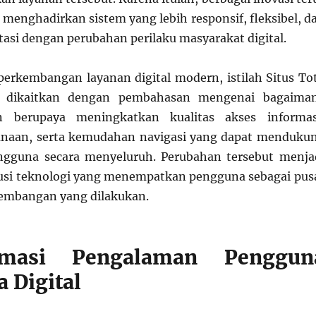
 menghadirkan sistem yang lebih responsif, fleksibel, d
si dengan perubahan perilaku masyarakat digital.
erkembangan layanan digital modern, istilah Situs To
g dikaitkan dengan pembahasan mengenai bagaima
n berupaya meningkatkan kualitas akses informas
gunaan, serta kemudahan navigasi yang dapat menduku
gguna secara menyeluruh. Perubahan tersebut menja
lusi teknologi yang menempatkan pengguna sebagai pus
gembangan yang dilakukan.
rmasi Pengalaman Penggun
 Digital