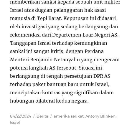
memberikan sanksi kepada sebuah unit militer
Israel atas dugaan pelanggaran hak asasi
manusia di Tepi Barat. Keputusan ini didasari
oleh investigasi yang sedang berlangsung dan
rekomendasi dari Departemen Luar Negeri AS.
Tanggapan Israel terhadap kemungkinan
sanksi ini sangat kritis, dengan Perdana
Menteri Benjamin Netanyahu yang mengecam
potensi langkah AS tersebut. Situasi ini
berlangsung di tengah persetujuan DPR AS
terhadap paket bantuan baru untuk Israel,
menciptakan kontras yang signifikan dalam
hubungan bilateral kedua negara.
Posted
Categories
Tags
04/22/2024
Berita
amerika serikat
,
Antony Blinken
,
on
Israel