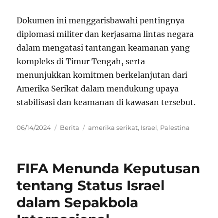
Dokumen ini menggarisbawahi pentingnya
diplomasi militer dan kerjasama lintas negara
dalam mengatasi tantangan keamanan yang
kompleks di Timur Tengah, serta
menunjukkan komitmen berkelanjutan dari
Amerika Serikat dalam mendukung upaya
stabilisasi dan keamanan di kawasan tersebut.
Posted
Categories
Tags
06/14/2024
Berita
amerika serikat
,
Israel
,
Palestina
on
FIFA Menunda Keputusan
tentang Status Israel
dalam Sepakbola