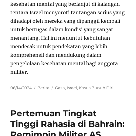
kesehatan mental yang berlanjut di kalangan
tentara Israel menyoroti tantangan serius yang
dihadapi oleh mereka yang dipanggil kembali
untuk bertugas dalam kondisi yang sangat
menantang. Hal ini menuntut kebutuhan
mendesak untuk pendekatan yang lebih
komprehensif dan mendukung dalam
pengelolaan kesehatan mental bagi anggota
militer.
Posted
Categories
Tags
06/14/2024
Berita
Gaza
,
Israel
,
Kasus Bunuh Diri
on
Pertemuan Tingkat
Tinggi Rahasia di Bahrain:
Pemimpin Militer AS,