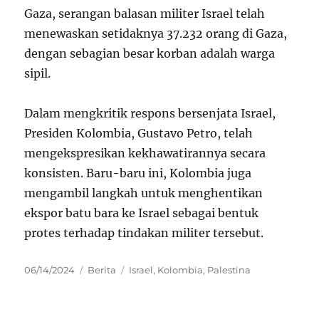
Gaza, serangan balasan militer Israel telah
menewaskan setidaknya 37.232 orang di Gaza,
dengan sebagian besar korban adalah warga
sipil.
Dalam mengkritik respons bersenjata Israel,
Presiden Kolombia, Gustavo Petro, telah
mengekspresikan kekhawatirannya secara
konsisten. Baru-baru ini, Kolombia juga
mengambil langkah untuk menghentikan
ekspor batu bara ke Israel sebagai bentuk
protes terhadap tindakan militer tersebut.
Posted
Categories
Tags
06/14/2024
Berita
Israel
,
Kolombia
,
Palestina
on