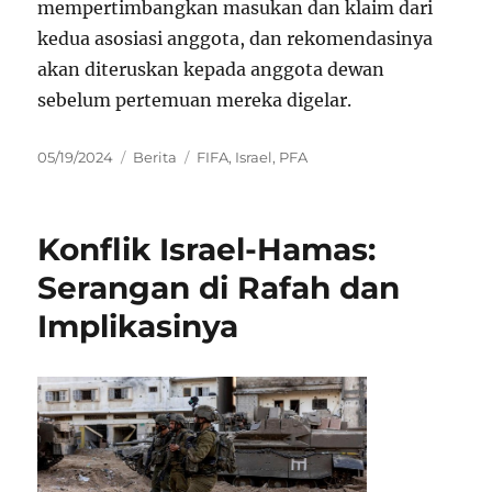
mempertimbangkan masukan dan klaim dari
kedua asosiasi anggota, dan rekomendasinya
akan diteruskan kepada anggota dewan
sebelum pertemuan mereka digelar.
Posted
Categories
Tags
05/19/2024
Berita
FIFA
,
Israel
,
PFA
on
Konflik Israel-Hamas:
Serangan di Rafah dan
Implikasinya