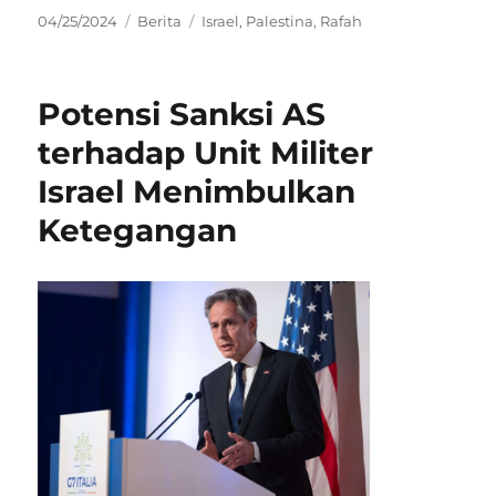
Posted
Categories
Tags
04/25/2024
Berita
Israel
,
Palestina
,
Rafah
on
Potensi Sanksi AS
terhadap Unit Militer
Israel Menimbulkan
Ketegangan