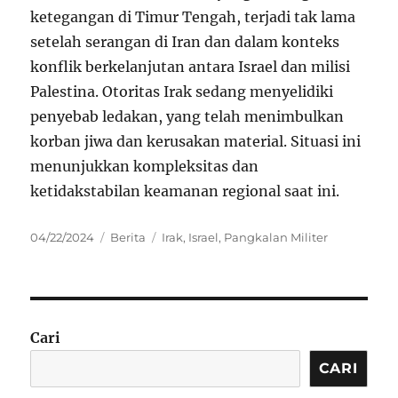
ketegangan di Timur Tengah, terjadi tak lama
setelah serangan di Iran dan dalam konteks
konflik berkelanjutan antara Israel dan milisi
Palestina. Otoritas Irak sedang menyelidiki
penyebab ledakan, yang telah menimbulkan
korban jiwa dan kerusakan material. Situasi ini
menunjukkan kompleksitas dan
ketidakstabilan keamanan regional saat ini.
Posted
Categories
Tags
04/22/2024
Berita
Irak
,
Israel
,
Pangkalan Militer
on
Cari
CARI