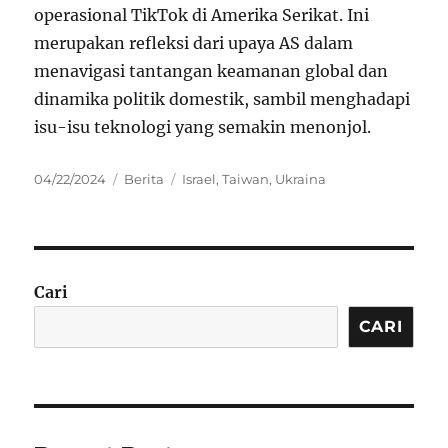
operasional TikTok di Amerika Serikat. Ini
merupakan refleksi dari upaya AS dalam
menavigasi tantangan keamanan global dan
dinamika politik domestik, sambil menghadapi
isu-isu teknologi yang semakin menonjol.
Posted
Categories
Tags
04/22/2024
Berita
Israel
,
Taiwan
,
Ukraina
on
Cari
CARI