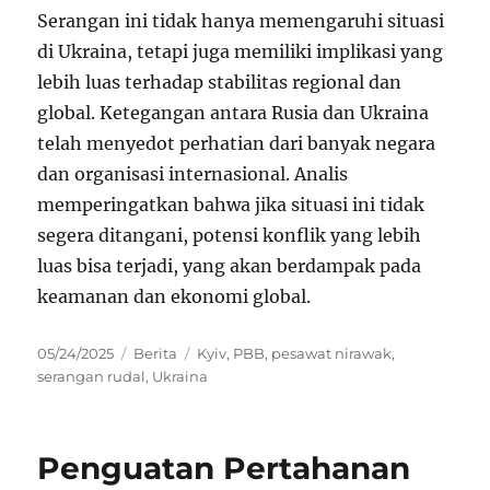
Serangan ini tidak hanya memengaruhi situasi
di Ukraina, tetapi juga memiliki implikasi yang
lebih luas terhadap stabilitas regional dan
global. Ketegangan antara Rusia dan Ukraina
telah menyedot perhatian dari banyak negara
dan organisasi internasional. Analis
memperingatkan bahwa jika situasi ini tidak
segera ditangani, potensi konflik yang lebih
luas bisa terjadi, yang akan berdampak pada
keamanan dan ekonomi global.
Posted
Categories
Tags
05/24/2025
Berita
Kyiv
,
PBB
,
pesawat nirawak
,
on
serangan rudal
,
Ukraina
Penguatan Pertahanan