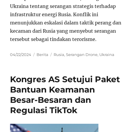
Ukraina tentang serangan strategis terhadap
infrastruktur energi Rusia. Konflik ini
menunjukkan eskalasi dalam taktik perang dan
kecaman dari Rusia yang menyebut serangan
tersebut sebagai tindakan terorisme.
Posted
Categories
Tags
04/22/2024
Berita
Rusia
,
Serangan Drone
,
Ukraina
on
Kongres AS Setujui Paket
Bantuan Keamanan
Besar-Besaran dan
Regulasi TikTok