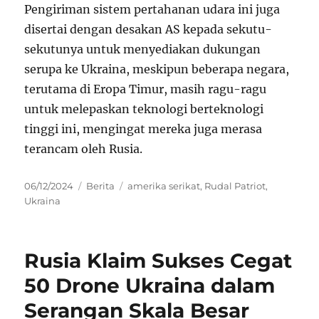
Pengiriman sistem pertahanan udara ini juga
disertai dengan desakan AS kepada sekutu-
sekutunya untuk menyediakan dukungan
serupa ke Ukraina, meskipun beberapa negara,
terutama di Eropa Timur, masih ragu-ragu
untuk melepaskan teknologi berteknologi
tinggi ini, mengingat mereka juga merasa
terancam oleh Rusia.
Posted
Categories
Tags
06/12/2024
Berita
amerika serikat
,
Rudal Patriot
,
on
Ukraina
Rusia Klaim Sukses Cegat
50 Drone Ukraina dalam
Serangan Skala Besar