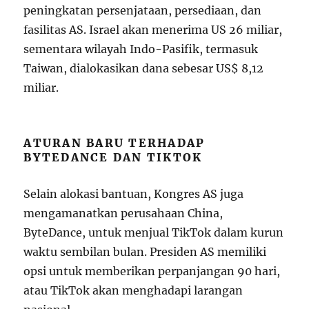
p
e
nin
g
ka
t
an
p
erse
nja
t
aan
,
p
erse
d
iaan
,
d
an
f
a
s
i
l
i
t
a
s
A
S
.
I
sr
a
e
l
akan m
e
n
er
ima
U
S
26 miliar,
sementara wilayah Indo-Pasifik, termasuk
Taiwan, dialokasikan dana sebesar US$ 8,12
miliar.
ATURAN BARU TERHADAP
BYTEDANCE DAN TIKTOK
Selain alokasi bantuan, Kongres AS juga
mengamanatkan perusahaan China,
ByteDance, untuk menjual TikTok dalam kurun
waktu sembilan bulan. Presiden AS memiliki
opsi untuk memberikan perpanjangan 90 hari,
atau TikTok akan menghadapi larangan