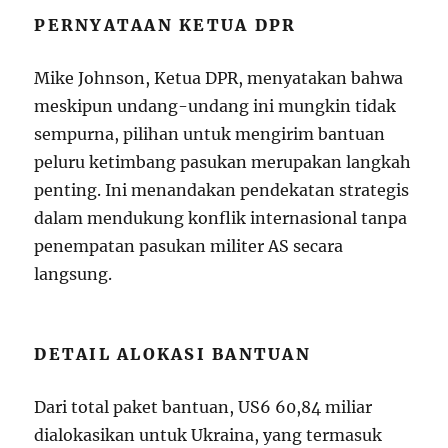
PERNYATAAN KETUA DPR
Mike Johnson, Ketua DPR, menyatakan bahwa
meskipun undang-undang ini mungkin tidak
sempurna, pilihan untuk mengirim bantuan
peluru ketimbang pasukan merupakan langkah
penting. Ini menandakan pendekatan strategis
dalam mendukung konflik internasional tanpa
penempatan pasukan militer AS secara
langsung.
DETAIL ALOKASI BANTUAN
Dari total paket bantuan, US
6
60
,
84
mi
l
ia
r
d
ia
l
o
ka
s
ikan
u
n
t
u
k
U
k
r
aina
,
y
an
g
t
er
ma
s
u
k