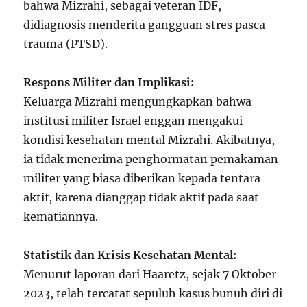
bahwa Mizrahi, sebagai veteran IDF,
didiagnosis menderita gangguan stres pasca-
trauma (PTSD).
Respons Militer dan Implikasi:
Keluarga Mizrahi mengungkapkan bahwa
institusi militer Israel enggan mengakui
kondisi kesehatan mental Mizrahi. Akibatnya,
ia tidak menerima penghormatan pemakaman
militer yang biasa diberikan kepada tentara
aktif, karena dianggap tidak aktif pada saat
kematiannya.
Statistik dan Krisis Kesehatan Mental:
Menurut laporan dari Haaretz, sejak 7 Oktober
2023, telah tercatat sepuluh kasus bunuh diri di