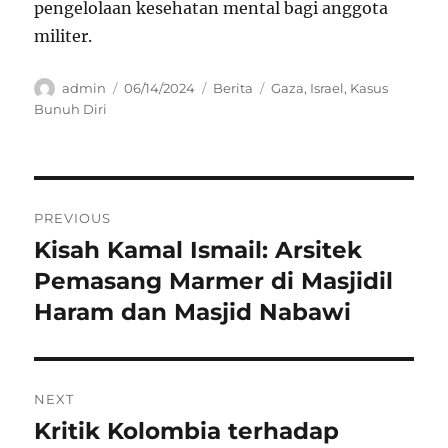
pengelolaan kesehatan mental bagi anggota
militer.
Author
Posted
Categories
Tags
admin
06/14/2024
Berita
Gaza
,
Israel
,
Kasus
on
Bunuh Diri
Navigasi
PREVIOUS
pos
Kisah Kamal Ismail: Arsitek
Previous
post:
Pemasang Marmer di Masjidil
Haram dan Masjid Nabawi
NEXT
Kritik Kolombia terhadap
Next