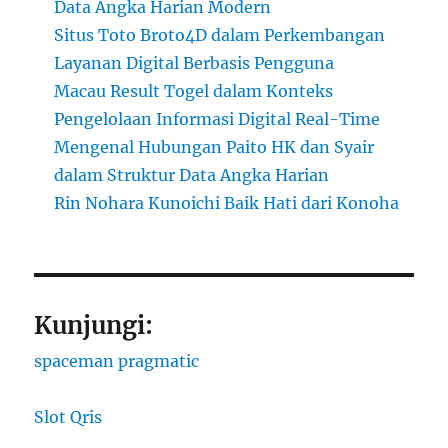
Data Angka Harian Modern
Situs Toto Broto4D dalam Perkembangan
Layanan Digital Berbasis Pengguna
Macau Result Togel dalam Konteks
Pengelolaan Informasi Digital Real-Time
Mengenal Hubungan Paito HK dan Syair
dalam Struktur Data Angka Harian
Rin Nohara Kunoichi Baik Hati dari Konoha
Kunjungi:
spaceman pragmatic
Slot Qris