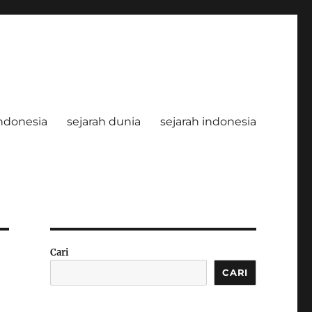
ndonesia
sejarah dunia
sejarah indonesia
Cari
CARI