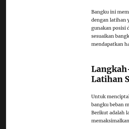
Bangku ini mem
dengan latihan y
gunakan posisi d
sesuaikan bangku
mendapatkan has
Langkah
Latihan 
Untuk menciptak
bangku beban mu
Berikut adalah
memaksimalkan 