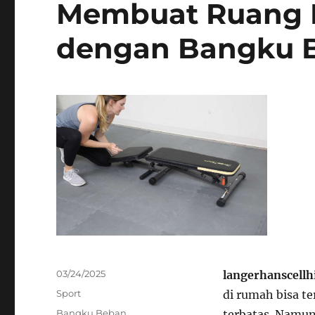
Membuat Ruang 
dengan Bangku B
Posted
03/24/2025
langerhanscellh
on
Categories
Sport
di rumah bisa t
Tags
Bangku Beban
terbatas. Namun