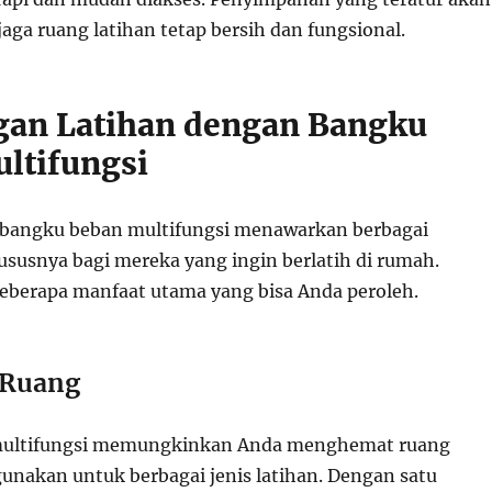
a ruang latihan tetap bersih dan fungsional.
an Latihan dengan Bangku
ltifungsi
 bangku beban multifungsi menawarkan berbagai
susnya bagi mereka yang ingin berlatih di rumah.
beberapa manfaat utama yang bisa Anda peroleh.
i Ruang
ultifungsi memungkinkan Anda menghemat ruang
gunakan untuk berbagai jenis latihan. Dengan satu