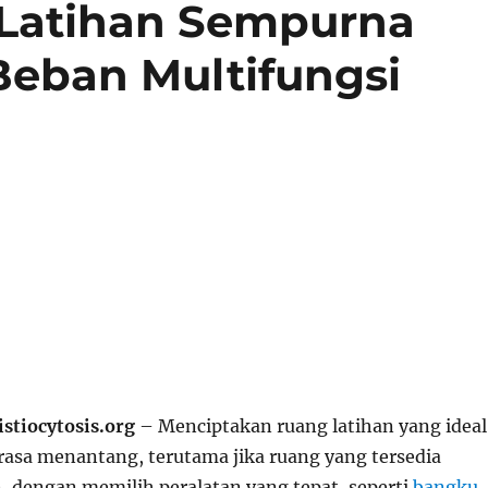
Latihan Sempurna
eban Multifungsi
istiocytosis.org
– Menciptakan ruang latihan yang ideal
erasa menantang, terutama jika ruang yang tersedia
, dengan memilih peralatan yang tepat, seperti
bangku