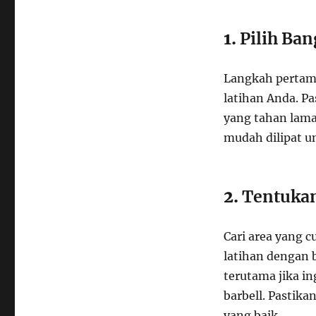
1.
Pilih Ba
Langkah pertam
latihan Anda. P
yang tahan lama
mudah dilipat u
2.
Tentukan
Cari area yang
latihan dengan 
terutama jika i
barbell. Pastika
yang baik.