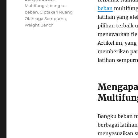
Multifungsi
,
bangku-
beban
multifung
beban
,
Ciptakan Ruang
latihan yang ef
Olahraga Sempurna
,
Weight Bench
pilihan terbaik
menawarkan flek
Artikel ini, yang
memberikan pan
latihan sempur
Mengapa
Multifun
Bangku beban mu
berbagai latihan
menyesuaikan su