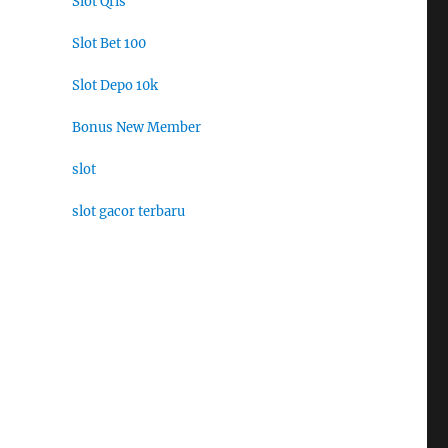
Slot Qris
Slot Bet 100
Slot Depo 10k
Bonus New Member
slot
slot gacor terbaru