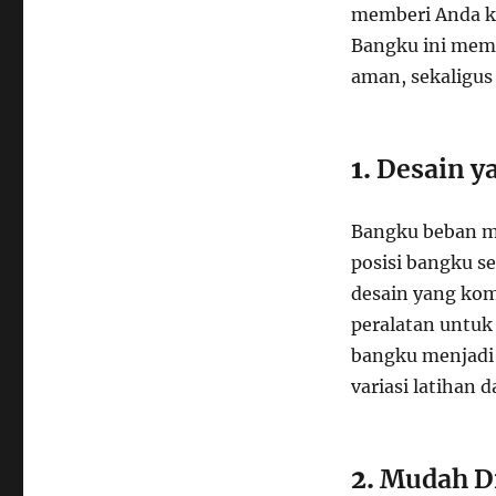
memberi Anda k
Bangku ini mem
aman, sekaligus 
1.
Desain y
Bangku beban m
posisi bangku se
desain yang kom
peralatan untuk
bangku menjadi
variasi latihan 
2.
Mudah Di