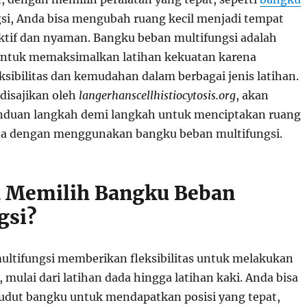
si, Anda bisa mengubah ruang kecil menjadi tempat
ektif dan nyaman. Bangku beban multifungsi adalah
 untuk memaksimalkan latihan kekuatan karena
sibilitas dan kemudahan dalam berbagai jenis latihan.
 disajikan oleh
langerhanscellhistiocytosis.org
, akan
duan langkah demi langkah untuk menciptakan ruang
na dengan menggunakan bangku beban multifungsi.
 Memilih Bangku Beban
gsi?
ltifungsi memberikan fleksibilitas untuk melakukan
, mulai dari latihan dada hingga latihan kaki. Anda bisa
dut bangku untuk mendapatkan posisi yang tepat,