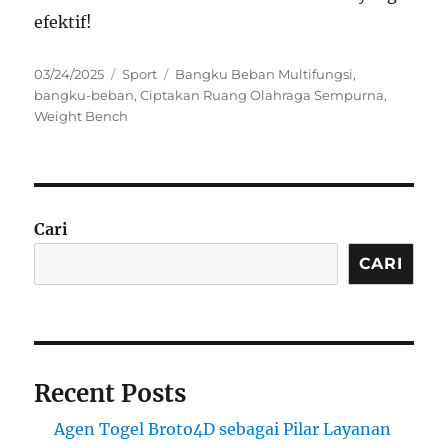
efektif!
Posted
Categories
Tags
03/24/2025
Sport
Bangku Beban Multifungsi
,
on
bangku-beban
,
Ciptakan Ruang Olahraga Sempurna
,
Weight Bench
Cari
CARI
Recent Posts
Agen Togel Broto4D sebagai Pilar Layanan