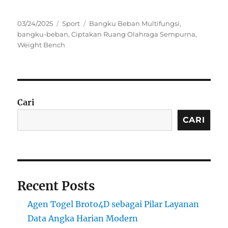
Posted
Categories
Tags
03/24/2025
Sport
Bangku Beban Multifungsi
,
on
bangku-beban
,
Ciptakan Ruang Olahraga Sempurna
,
Weight Bench
Cari
CARI
Recent Posts
Agen Togel Broto4D sebagai Pilar Layanan
Data Angka Harian Modern