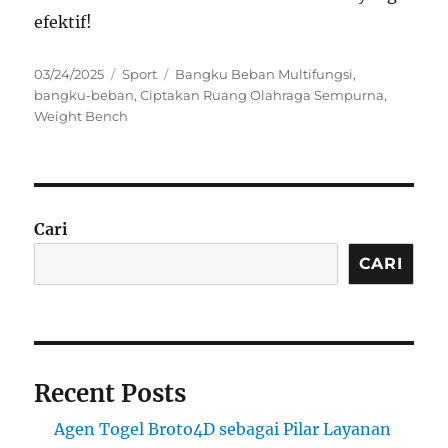
efektif!
Posted
Categories
Tags
03/24/2025
Sport
Bangku Beban Multifungsi
,
on
bangku-beban
,
Ciptakan Ruang Olahraga Sempurna
,
Weight Bench
Cari
CARI
Recent Posts
Agen Togel Broto4D sebagai Pilar Layanan