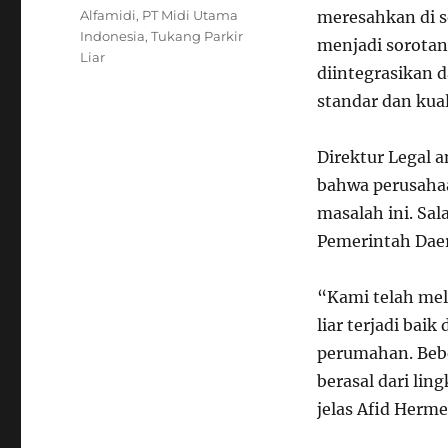
Tags
Alfamidi
,
PT Midi Utama
meresahkan di se
Indonesia
,
Tukang Parkir
menjadi sorotan
Liar
diintegrasikan 
standar dan kua
Direktur Legal 
bahwa perusaha
masalah ini. Sa
Pemerintah Daer
“Kami telah me
liar terjadi ba
perumahan. Bebe
berasal dari lin
jelas Afid Hermei