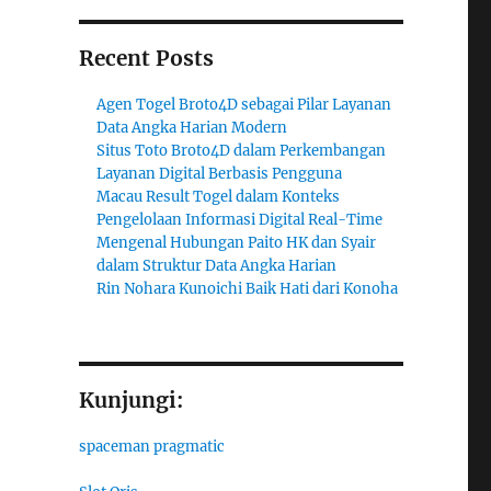
Recent Posts
Agen Togel Broto4D sebagai Pilar Layanan
Data Angka Harian Modern
Situs Toto Broto4D dalam Perkembangan
Layanan Digital Berbasis Pengguna
Macau Result Togel dalam Konteks
Pengelolaan Informasi Digital Real-Time
Mengenal Hubungan Paito HK dan Syair
dalam Struktur Data Angka Harian
Rin Nohara Kunoichi Baik Hati dari Konoha
Kunjungi:
spaceman pragmatic