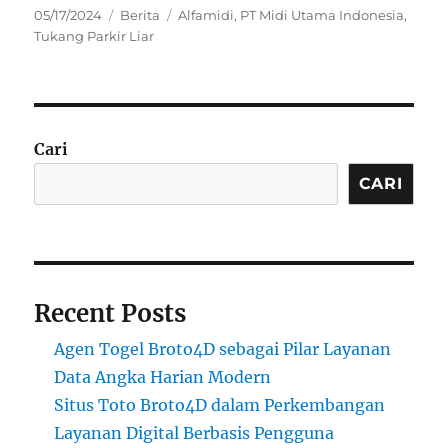
Posted
Categories
Tags
05/17/2024
Berita
Alfamidi
,
PT Midi Utama Indonesia
,
on
Tukang Parkir Liar
Cari
CARI
Recent Posts
Agen Togel Broto4D sebagai Pilar Layanan
Data Angka Harian Modern
Situs Toto Broto4D dalam Perkembangan
Layanan Digital Berbasis Pengguna