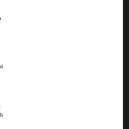
m
al
t
ah