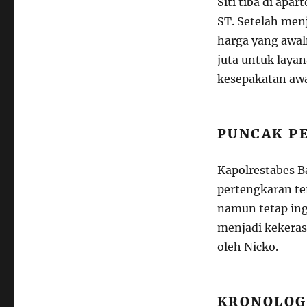
Siti tiba di apa
ST. Setelah men
harga yang awal
juta untuk laya
kesepakatan awa
PUNCAK PE
Kapolrestabes 
pertengkaran te
namun tetap ing
menjadi kekeras
oleh Nicko.
KRONOLOG