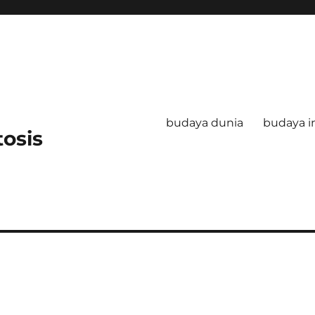
budaya dunia
budaya i
tosis