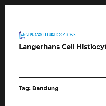
Langerhans Cell Histiocy
Tag:
Bandung