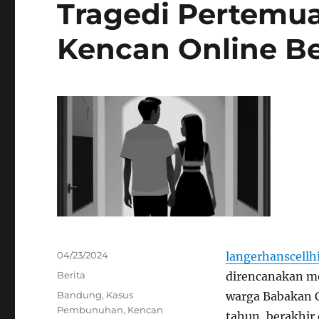
Tragedi Pertemua
Kencan Online Be
Posted
04/23/2024
langerhanscellhi
on
Categories
Berita
direncanakan mel
Tags
Bandung
,
Kasus
warga Babakan C
Pembunuhan
,
Kencan
tahun, berakhir