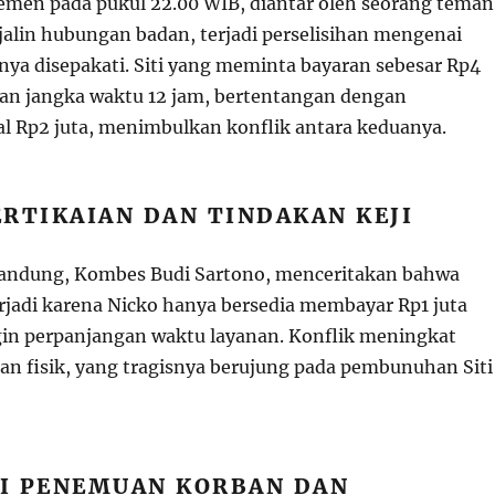
rtemen pada pukul 22.00 WIB, diantar oleh seorang teman
jalin hubungan badan, terjadi perselisihan mengenai
nya disepakati. Siti yang meminta bayaran sebesar Rp4
nan jangka waktu 12 jam, bertentangan dengan
l Rp2 juta, menimbulkan konflik antara keduanya.
RTIKAIAN DAN TINDAKAN KEJI
Bandung, Kombes Budi Sartono, menceritakan bahwa
rjadi karena Nicko hanya bersedia membayar Rp1 juta
in perpanjangan waktu layanan. Konflik meningkat
an fisik, yang tragisnya berujung pada pembunuhan Siti
I PENEMUAN KORBAN DAN