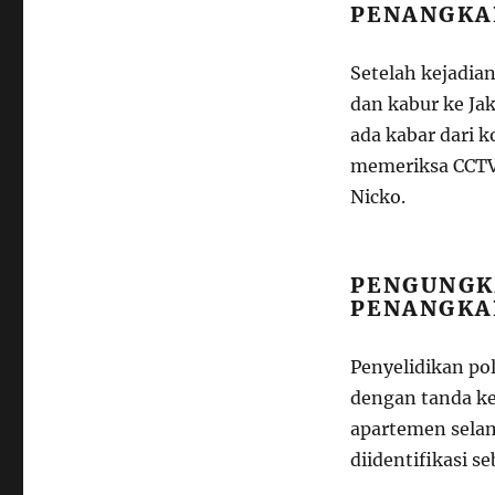
PENANGKA
Setelah kejadia
dan kabur ke Jak
ada kabar dari k
memeriksa CCTV
Nicko.
PENGUNGK
PENANGKA
Penyelidikan po
dengan tanda ke
apartemen selam
diidentifikasi se