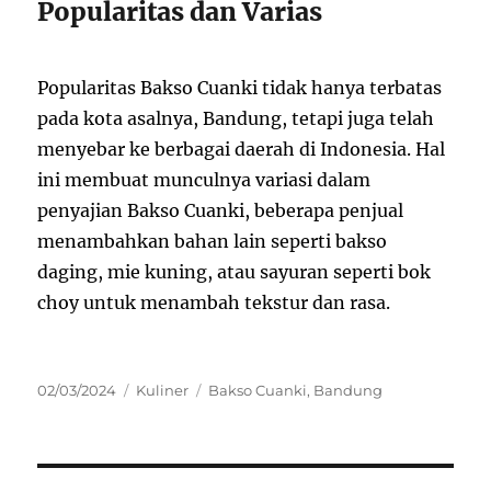
Popularitas dan Varias
Popularitas Bakso Cuanki tidak hanya terbatas
pada kota asalnya, Bandung, tetapi juga telah
menyebar ke berbagai daerah di Indonesia. Hal
ini membuat munculnya variasi dalam
penyajian Bakso Cuanki, beberapa penjual
menambahkan bahan lain seperti bakso
daging, mie kuning, atau sayuran seperti bok
choy untuk menambah tekstur dan rasa.
Posted
Categories
Tags
02/03/2024
Kuliner
Bakso Cuanki
,
Bandung
on