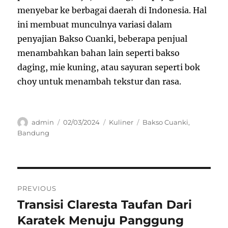
menyebar ke berbagai daerah di Indonesia. Hal
ini membuat munculnya variasi dalam
penyajian Bakso Cuanki, beberapa penjual
menambahkan bahan lain seperti bakso
daging, mie kuning, atau sayuran seperti bok
choy untuk menambah tekstur dan rasa.
Author
Posted
Categories
Tags
admin
02/03/2024
Kuliner
Bakso Cuanki
,
on
Bandung
Navigasi
PREVIOUS
pos
Transisi Claresta Taufan Dari
Previous
post:
Karatek Menuju Panggung