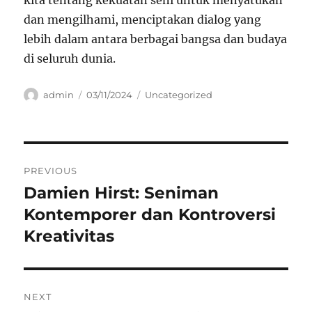
kita tentang kekuatan seni untuk menyatukan
dan mengilhami, menciptakan dialog yang
lebih dalam antara berbagai bangsa dan budaya
di seluruh dunia.
Author
Posted
Categories
admin
03/11/2024
Uncategorized
on
Navigasi
PREVIOUS
pos
Damien Hirst: Seniman
Previous
post:
Kontemporer dan Kontroversi
Kreativitas
NEXT