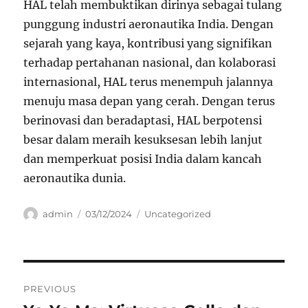
HAL telah membuktikan dirinya sebagai tulang
punggung industri aeronautika India. Dengan
sejarah yang kaya, kontribusi yang signifikan
terhadap pertahanan nasional, dan kolaborasi
internasional, HAL terus menempuh jalannya
menuju masa depan yang cerah. Dengan terus
berinovasi dan beradaptasi, HAL berpotensi
besar dalam meraih kesuksesan lebih lanjut
dan memperkuat posisi India dalam kancah
aeronautika dunia.
Author
Posted
Categories
admin
03/12/2024
Uncategorized
on
Navigasi
PREVIOUS
pos