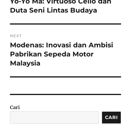
Yo-Yo Ma: Virtuoso Cello dan
Previous
post:
Duta Seni Lintas Budaya
NEXT
Modenas: Inovasi dan Ambisi
Next
post:
Pabrikan Sepeda Motor
Malaysia
Cari
CARI