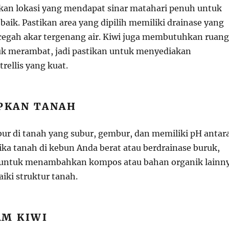
an lokasi yang mendapat sinar matahari penuh untuk
aik. Pastikan area yang dipilih memiliki drainase yang
egah akar tergenang air. Kiwi juga membutuhkan ruang
k merambat, jadi pastikan untuk menyediakan
rellis yang kuat.
APKAN TANAH
ur di tanah yang subur, gembur, dan memiliki pH antar
Jika tanah di kebun Anda berat atau berdrainase buruk,
untuk menambahkan kompos atau bahan organik lainn
ki struktur tanah.
AM KIWI