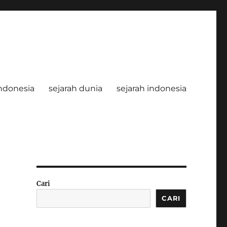
ndonesia
sejarah dunia
sejarah indonesia
Cari
CARI