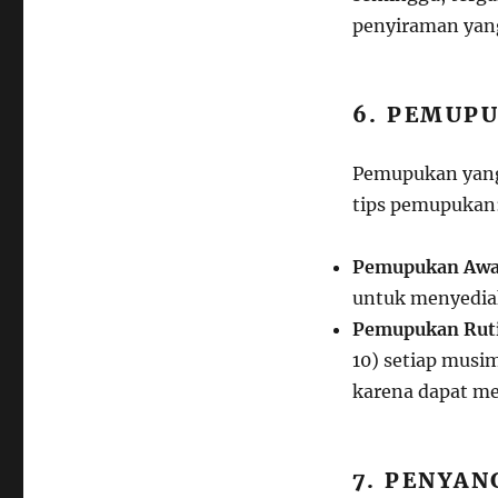
penyiraman yang
6. PEMUP
Pemupukan yang 
tips pemupukan
Pemupukan Awa
untuk menyediak
Pemupukan Rut
10) setiap musi
karena dapat m
7. PENYA