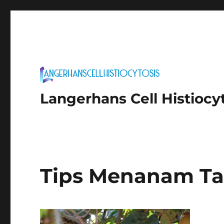
Langerhans Cell Histiocy
Tips Menanam T