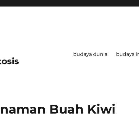
budaya dunia
budaya i
tosis
anaman Buah Kiwi