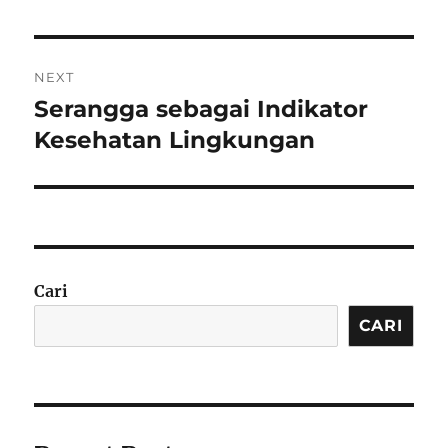
NEXT
Serangga sebagai Indikator
Next
post:
Kesehatan Lingkungan
Cari
CARI