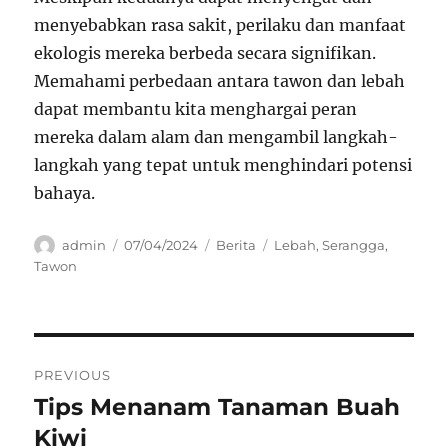
menyebabkan rasa sakit, perilaku dan manfaat
ekologis mereka berbeda secara signifikan.
Memahami perbedaan antara tawon dan lebah
dapat membantu kita menghargai peran
mereka dalam alam dan mengambil langkah-
langkah yang tepat untuk menghindari potensi
bahaya.
Author
Posted
Categories
Tags
admin
07/04/2024
Berita
Lebah
,
Serangga
,
on
Tawon
Navigasi
PREVIOUS
pos
Tips Menanam Tanaman Buah
Previous
post:
Kiwi