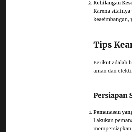
Kehilangan Ke
Karena sifatnya
keseimbangan, 
Tips Ke
Berikut adalah 
aman dan efektif
Persiapan 
Pemanasan yan
Lakukan pemana
mempersiapkan o