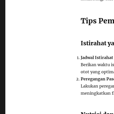
Tips Pem
Istirahat 
Jadwal Istirahat
Berikan waktu i
otot yang optima
Peregangan Pas
Lakukan perega
meningkatkan fle