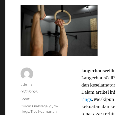
langerhanscellh
LangerhansCellHi
Author
admin
dan keselamatan
Posted
03/21/2025
Dalam artikel i
on
Categories
Sport
rings
. Meskipun
Tags
Cincin Olahraga
,
gym-
kekuatan dan k
rings
,
Tips Keamanan
tepat agar terhi