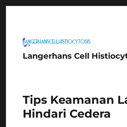
Langerhans Cell Histiocy
Tips Keamanan L
Hindari Cedera