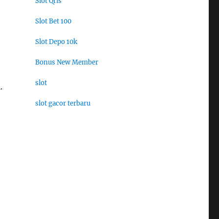
Slot Qris
Slot Bet 100
Slot Depo 10k
Bonus New Member
slot
.
slot gacor terbaru