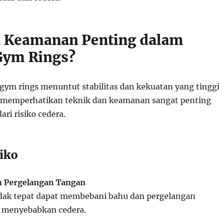
 Keamanan Penting dalam
Gym Rings?
gym rings menuntut stabilitas dan kekuatan yang tinggi
, memperhatikan teknik dan keamanan sangat penting
ri risiko cedera.
siko
n Pergelangan Tangan
dak tepat dapat membebani bahu dan pergelangan
o menyebabkan cedera.