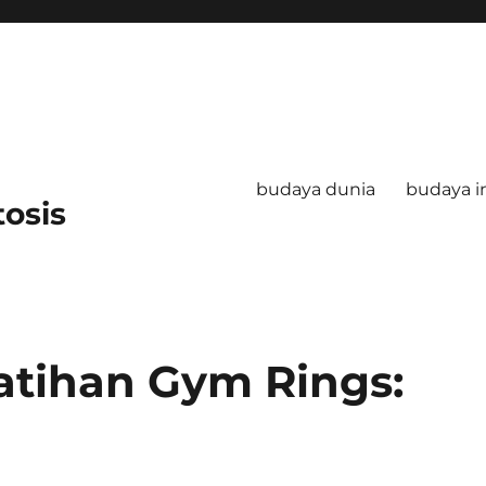
budaya dunia
budaya i
tosis
atihan Gym Rings: