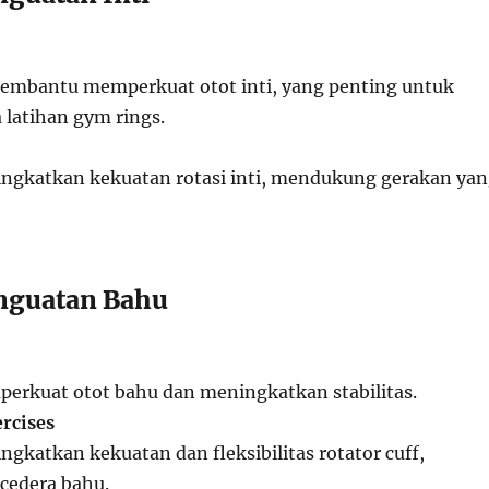
embantu memperkuat otot inti, yang penting untuk
a latihan gym rings.
ingkatkan kekuatan rotasi inti, mendukung gerakan ya
nguatan Bahu
perkuat otot bahu dan meningkatkan stabilitas.
ercises
ngkatkan kekuatan dan fleksibilitas rotator cuff,
 cedera bahu.