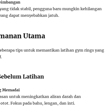
seimbangan
 yang tidak stabil, pengguna baru mungkin kehilangan
yang dapat menyebabkan jatuh.
amanan Utama
beberapa tips untuk memastikan latihan gym rings yang
.
Sebelum Latihan
g Memadai
san untuk meningkatkan aliran darah dan
tot. Fokus pada bahu, lengan, dan inti.