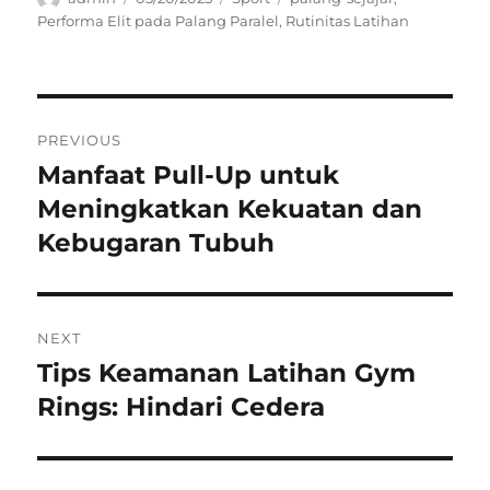
on
Performa Elit pada Palang Paralel
,
Rutinitas Latihan
Navigasi
PREVIOUS
pos
Manfaat Pull-Up untuk
Previous
post:
Meningkatkan Kekuatan dan
Kebugaran Tubuh
NEXT
Tips Keamanan Latihan Gym
Next
post:
Rings: Hindari Cedera