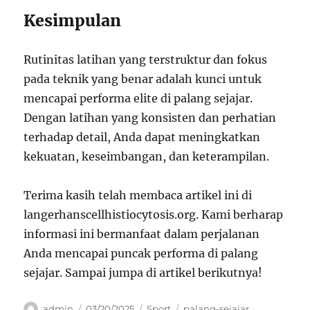
Kesimpulan
Rutinitas latihan yang terstruktur dan fokus
pada teknik yang benar adalah kunci untuk
mencapai performa elite di palang sejajar.
Dengan latihan yang konsisten dan perhatian
terhadap detail, Anda dapat meningkatkan
kekuatan, keseimbangan, dan keterampilan.
Terima kasih telah membaca artikel ini di
langerhanscellhistiocytosis.org. Kami berharap
informasi ini bermanfaat dalam perjalanan
Anda mencapai puncak performa di palang
sejajar. Sampai jumpa di artikel berikutnya!
Author
Posted
Categories
Tags
admin
03/20/2025
Sport
palang-sejajar
,