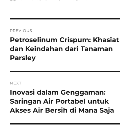
on
Navigasi
PREVIOUS
pos
Petroselinum Crispum: Khasiat
Previous
post:
dan Keindahan dari Tanaman
Parsley
NEXT
Inovasi dalam Genggaman:
Next
post:
Saringan Air Portabel untuk
Akses Air Bersih di Mana Saja