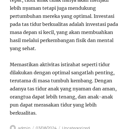
tepat, tidur anak tidak hanya akan menjadi
lebih nyaman tetapi juga mendukung
pertumbuhan mereka yang optimal. Investasi
pada tas tidur berkualitas adalah investasi pada
masa depan si kecil, yang akan membuahkan
hasil melalui perkembangan fisik dan mental
yang sehat.
Memastikan aktivitas istirahat seperti tidur
dilakukan dengan optimal sangatlah penting,
terutama di masa tumbuh kembang. Dengan
adanya tas tidur anak yang nyaman dan aman,
orangtua dapat lebih tenang, dan anak-anak
pun dapat merasakan tidur yang lebih
berkualitas.
Author
Posted
Categories
admin
03/08/2024
Uncategorized