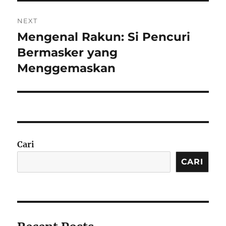
NEXT
Mengenal Rakun: Si Pencuri
Next
post:
Bermasker yang
Menggemaskan
Cari
CARI