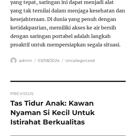
yang tepat, saringan ini dapat menjadi alat
yang tak ternilai dalam menjaga kesehatan dan
kesejahteraan. Di dunia yang penuh dengan
ketidakpastian, memiliki akses ke air bersih
dengan saringan portabel adalah langkah
proaktif untuk mempersiapkan segala situasi.
Author
Posted
Categories
admin
03/08/2024
Uncategorized
on
Navigasi
PREVIOUS
pos
Tas Tidur Anak: Kawan
Previous
post:
Nyaman Si Kecil Untuk
Istirahat Berkualitas