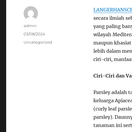
LANGERHANSCE
secara ilmiah s
Author
admin
yang paling bany
Posted
03/08/2024
wilayah Mediter
on
Categories
Uncategorized
maupun khasiat 
lebih dalam men
ciri-ciri, manf
Ciri-Ciri dan V
Parsley adalah 
keluarga Apiacea
(curly leaf parsl
parsley). Daunny
tanaman ini ser