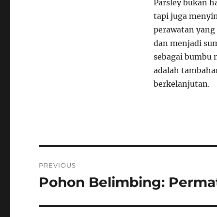
Parsley bukan 
tapi juga meny
perawatan yang 
dan menjadi sum
sebagai bumbu m
adalah tambahan
berkelanjutan.
Navigasi
PREVIOUS
pos
Pohon Belimbing: Perma
Previous
post: