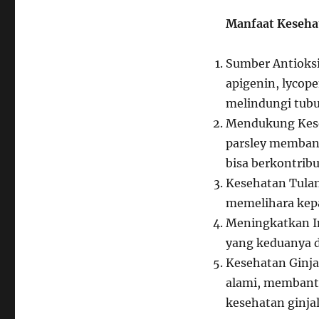
Manfaat Kesehat
Sumber Antioksid
apigenin, lycope
melindungi tubu
Mendukung Kese
parsley memban
bisa berkontrib
Kesehatan Tulan
memelihara kepa
Meningkatkan Im
yang keduanya 
Kesehatan Ginja
alami, membant
kesehatan ginjal