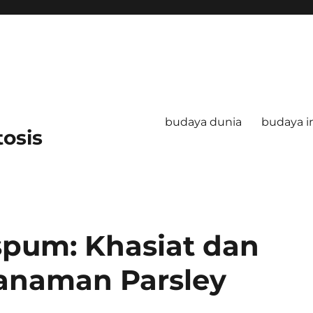
budaya dunia
budaya i
tosis
spum: Khasiat dan
Tanaman Parsley