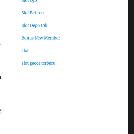
Slot Qris
Slot Bet 100
Slot Depo 10k
Bonus New Member
.
slot
slot gacor terbaru
m
g