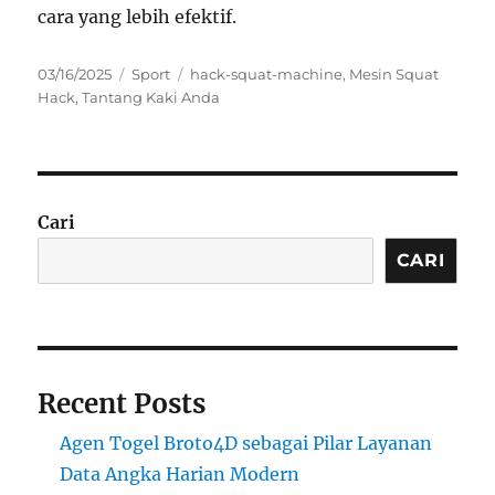
cara yang lebih efektif.
Posted
Categories
Tags
03/16/2025
Sport
hack-squat-machine
,
Mesin Squat
on
Hack
,
Tantang Kaki Anda
Cari
CARI
Recent Posts
Agen Togel Broto4D sebagai Pilar Layanan
Data Angka Harian Modern