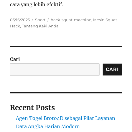
cara yang lebih efektif.
Posted
Categories
Tags
03/16/2025
Sport
hack-squat-machine
,
Mesin Squat
on
Hack
,
Tantang Kaki Anda
Cari
CARI
Recent Posts
Agen Togel Broto4D sebagai Pilar Layanan
Data Angka Harian Modern