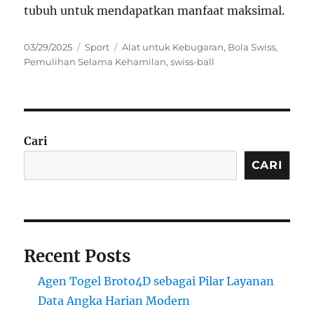
tubuh untuk mendapatkan manfaat maksimal.
Posted
Categories
Tags
03/29/2025
Sport
Alat untuk Kebugaran
,
Bola Swiss
,
on
Pemulihan Selama Kehamilan
,
swiss-ball
Cari
CARI
Recent Posts
Agen Togel Broto4D sebagai Pilar Layanan
Data Angka Harian Modern