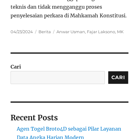
teknis dan tidak mengganggu proses
penyelesaian perkara di Mahkamah Konstitusi.
Posted
Categories
Tags
04/23/2024
Berita
Anwar Usman
,
Fajar Laksono
,
MK
on
Cari
CARI
Recent Posts
Agen Togel Broto4D sebagai Pilar Layanan
Data Angka Harian Modern