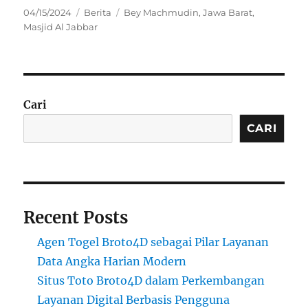
Posted
Categories
Tags
04/15/2024
Berita
Bey Machmudin
,
Jawa Barat
,
on
Masjid Al Jabbar
Cari
CARI
Recent Posts
Agen Togel Broto4D sebagai Pilar Layanan
Data Angka Harian Modern
Situs Toto Broto4D dalam Perkembangan
Layanan Digital Berbasis Pengguna