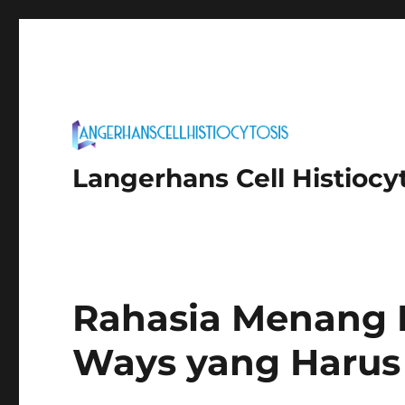
Langerhans Cell Histiocy
Rahasia Menang B
Ways yang Harus