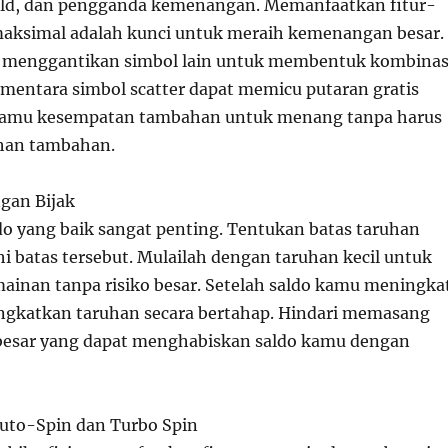
wild, dan pengganda kemenangan. Memanfaatkan fitur-
a maksimal adalah kunci untuk meraih kemenangan besar.
a menggantikan simbol lain untuk membentuk kombinas
entara simbol scatter dapat memicu putaran gratis
amu kesempatan tambahan untuk menang tanpa harus
han tambahan.
ngan Bijak
do yang baik sangat penting. Tentukan batas taruhan
i batas tersebut. Mulailah dengan taruhan kecil untuk
nan tanpa risiko besar. Setelah saldo kamu meningka
ngkatkan taruhan secara bertahap. Hindari memasang
 besar yang dapat menghabiskan saldo kamu dengan
uto-Spin dan Turbo Spin