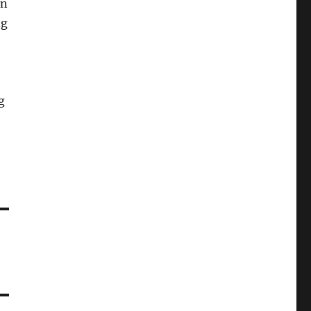
an
ng
g