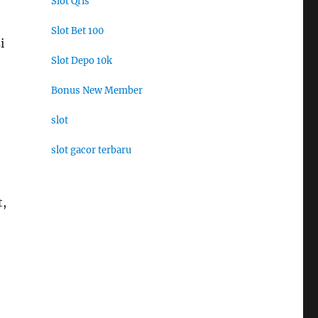
Slot Qris
Slot Bet 100
i
Slot Depo 10k
Bonus New Member
slot
slot gacor terbaru
t,