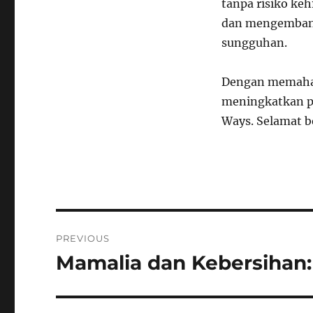
tanpa risiko k
dan mengembang
sungguhan.
Dengan memaham
meningkatkan p
Ways. Selamat b
Navigasi
PREVIOUS
pos
Mamalia dan Kebersihan:
Previous
post: