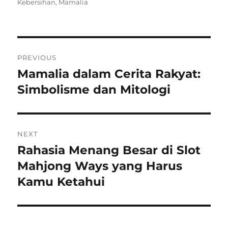
on
Kebersihan
,
Mamalia
Navigasi
PREVIOUS
pos
Mamalia dalam Cerita Rakyat:
Previous
post:
Simbolisme dan Mitologi
NEXT
Rahasia Menang Besar di Slot
Next
post:
Mahjong Ways yang Harus
Kamu Ketahui