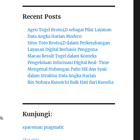
Recent Posts
Agen Togel Broto4D sebagai Pilar Layanan
Data Angka Harian Modern
Situs Toto Broto4D dalam Perkembangan
Layanan Digital Berbasis Pengguna
Macau Result Togel dalam Konteks
Pengelolaan Informasi Digital Real-Time
Mengenal Hubungan Paito HK dan Syair
dalam Struktur Data Angka Harian
Rin Nohara Kunoichi Baik Hati dari Konoha
Kunjungi:
%
spaceman pragmatic