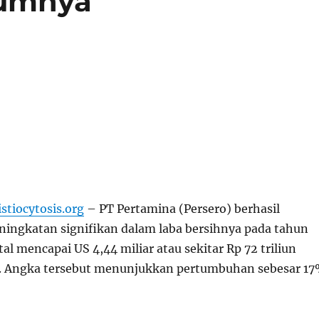
lumnya
stiocytosis.org
– PT Pertamina (Persero) berhasil
ingkatan signifikan dalam laba bersihnya pada tahun
tal mencapai US
4,44
mi
l
ia
r
a
t
a
u
se
ki
t
a
r
Rp
72
t
r
i
l
i
u
n
.
A
n
g
ka
t
erse
b
u
t
m
e
n
u
nj
u
kkan
p
er
t
u
mb
u
han
se
b
es
a
r
17