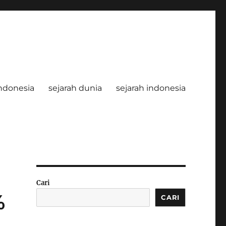
ndonesia
sejarah dunia
sejarah indonesia
Cari
%
CARI