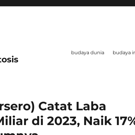
budaya dunia
budaya i
tosis
rsero) Catat Laba
iliar di 2023, Naik 17