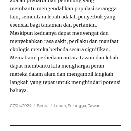
adalah predator dan pemulung yang
membantu mengendalikan populasi serangga
lain, sementara lebah adalah penyerbuk yang
esensial bagi tanaman dan pertanian.
Meskipun keduanya dapat menyengat dan
menyebabkan rasa sakit, perilaku dan manfaat
ekologis mereka berbeda secara signifikan.
Memahami perbedaan antara tawon dan lebah
dapat membantu kita menghargai peran
mereka dalam alam dan mengambil langkah-
langkah yang tepat untuk menghindari potensi
bahaya.
Posted
Categories
Tags
07/04/2024
Berita
Lebah
,
Serangga
,
Tawon
on