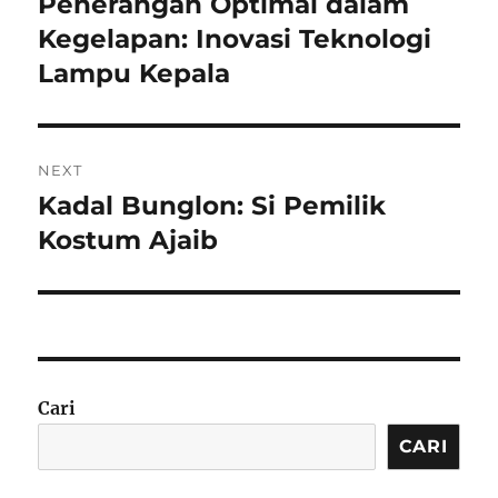
Penerangan Optimal dalam
Previous
post:
Kegelapan: Inovasi Teknologi
Lampu Kepala
NEXT
Kadal Bunglon: Si Pemilik
Next
post:
Kostum Ajaib
Cari
CARI