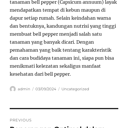
tanaman bell pepper (Capsicum annuum) layak
mendapatkan tempat di kebun maupun di
dapur setiap rumah. Selain keindahan warna
dan bentuknya, kandungan nutrisi yang tinggi
membuat bell pepper menjadi salah satu
tanaman yang banyak dicari. Dengan
pemahaman yang baik tentang karakteristik
dan cara budidaya tanaman ini, siapa pun bisa
menikmati kelezatan sekaligus manfaat
kesehatan dari bell pepper.
Author
Posted
Categories
admin
03/09/2024
Uncategorized
on
Navigasi
PREVIOUS
pos