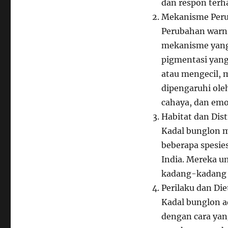
dan respon terh
Mekanisme Per
Perubahan warna
mekanisme yang
pigmentasi yang
atau mengecil, 
dipengaruhi ole
cahaya, dan emo
Habitat dan Dist
Kadal bunglon m
beberapa spesies
India. Mereka 
kadang-kadang d
Perilaku dan Die
Kadal bunglon ad
dengan cara yan