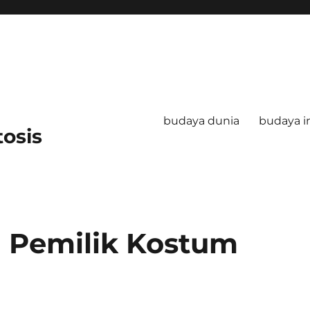
budaya dunia
budaya i
tosis
i Pemilik Kostum