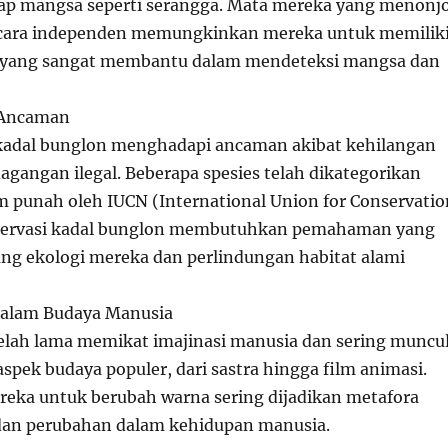
p mangsa seperti serangga. Mata mereka yang menonjo
ecara independen memungkinkan mereka untuk memilik
t, yang sangat membantu dalam mendeteksi mangsa dan
 Ancaman
kadal bunglon menghadapi ancaman akibat kehilangan
agangan ilegal. Beberapa spesies telah dikategorikan
m punah oleh IUCN (International Union for Conservatio
nservasi kadal bunglon membutuhkan pemahaman yang
g ekologi mereka dan perlindungan habitat alami
dalam Budaya Manusia
elah lama memikat imajinasi manusia dan sering muncu
spek budaya populer, dari sastra hingga film animasi.
ka untuk berubah warna sering dijadikan metafora
dan perubahan dalam kehidupan manusia.