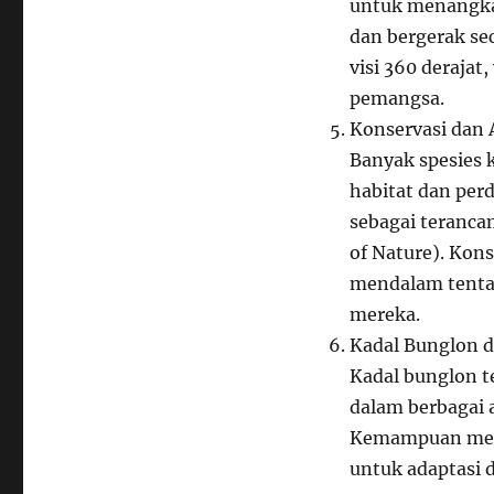
untuk menangka
dan bergerak s
visi 360 deraja
pemangsa.
Konservasi dan
Banyak spesies 
habitat dan perd
sebagai teranca
of Nature). Ko
mendalam tentan
mereka.
Kadal Bunglon 
Kadal bunglon t
dalam berbagai a
Kemampuan mere
untuk adaptasi 