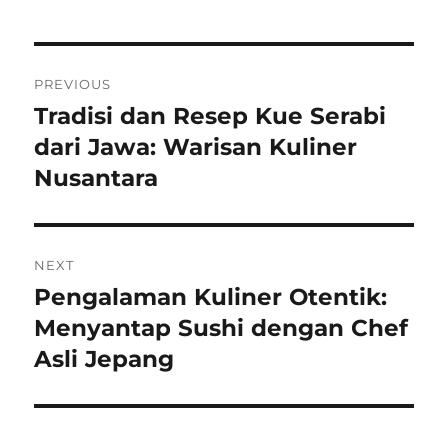
Navigasi
PREVIOUS
pos
Tradisi dan Resep Kue Serabi
Previous
post:
dari Jawa: Warisan Kuliner
Nusantara
NEXT
Pengalaman Kuliner Otentik:
Next
post:
Menyantap Sushi dengan Chef
Asli Jepang