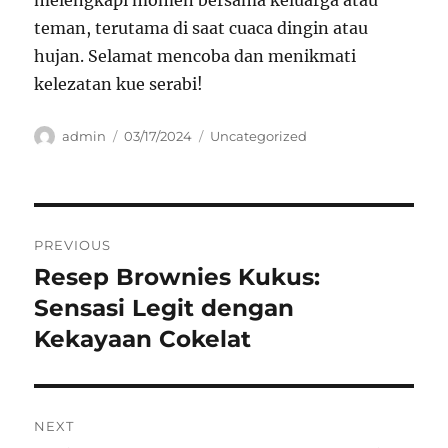
melengkapi momen bersama keluarga atau
teman, terutama di saat cuaca dingin atau
hujan. Selamat mencoba dan menikmati
kelezatan kue serabi!
Author
Posted
Categories
admin
03/17/2024
Uncategorized
on
Navigasi
PREVIOUS
pos
Resep Brownies Kukus:
Previous
post:
Sensasi Legit dengan
Kekayaan Cokelat
NEXT