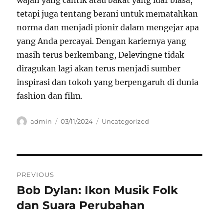
wajah yang cantik atau bakat yang luar biasa,
tetapi juga tentang berani untuk mematahkan
norma dan menjadi pionir dalam mengejar apa
yang Anda percayai. Dengan kariernya yang
masih terus berkembang, Delevingne tidak
diragukan lagi akan terus menjadi sumber
inspirasi dan tokoh yang berpengaruh di dunia
fashion dan film.
Author
Posted
Categories
admin
03/11/2024
Uncategorized
on
Navigasi
PREVIOUS
pos
Bob Dylan: Ikon Musik Folk
Previous
post:
dan Suara Perubahan