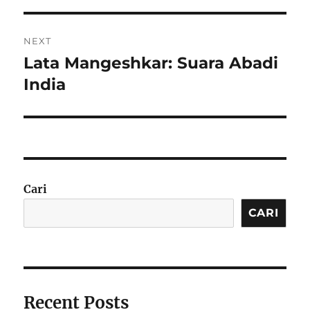
NEXT
Lata Mangeshkar: Suara Abadi
Next
post:
India
Cari
CARI
Recent Posts