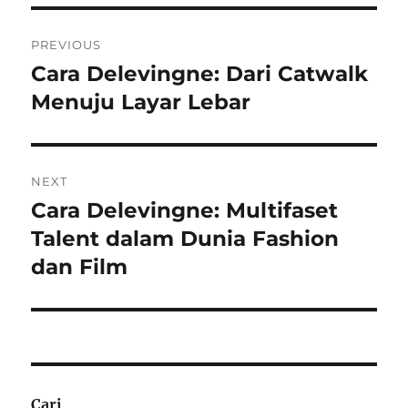
Navigasi
PREVIOUS
pos
Cara Delevingne: Dari Catwalk
Previous
post:
Menuju Layar Lebar
NEXT
Cara Delevingne: Multifaset
Next
post:
Talent dalam Dunia Fashion
dan Film
Cari