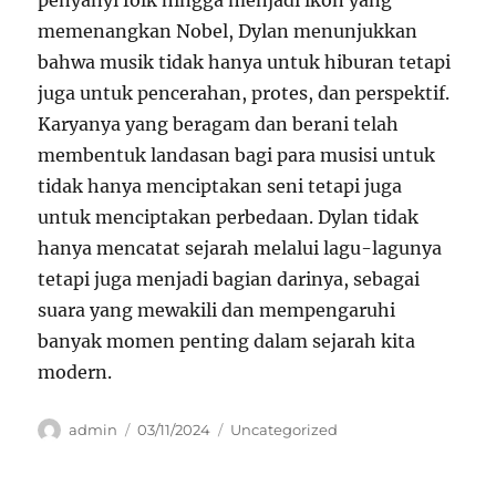
penyanyi folk hingga menjadi ikon yang
memenangkan Nobel, Dylan menunjukkan
bahwa musik tidak hanya untuk hiburan tetapi
juga untuk pencerahan, protes, dan perspektif.
Karyanya yang beragam dan berani telah
membentuk landasan bagi para musisi untuk
tidak hanya menciptakan seni tetapi juga
untuk menciptakan perbedaan. Dylan tidak
hanya mencatat sejarah melalui lagu-lagunya
tetapi juga menjadi bagian darinya, sebagai
suara yang mewakili dan mempengaruhi
banyak momen penting dalam sejarah kita
modern.
Author
Posted
Categories
admin
03/11/2024
Uncategorized
on